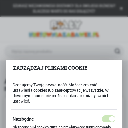
SZUKASZ NIEZAWODNEGO DOSTAWCY DLA SWOJEGO BIZNESU?
USTAWIENIA REGIONALNE
DLACZEGO WARTO DO NAS DOŁĄCZYĆ?
Lokalizacja
Polska
Język
polski
Waluta
Auto TIR SCANIA V8 R730 1:64 model metalowy WELLY
ZARZĄDZAJ PLIKAMI COOKIE
Polski złoty (PLN)
Auto TIR SCANIA V8 R730 1:64
Szanujemy Twoją prywatność. Możesz zmienić
model metalowy WELLY
ZAPISZ
ustawienia cookies lub zaakceptować je wszystkie. W
dowolnym momencie możesz dokonać zmiany swoich
ustawień.
Niezbędne
Niezbędne pliki cookies służą do prawidłowego funkcjonowania