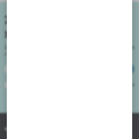
Zapisz się do
newslettera
Zapisz się do newslettera na naszym sklepie internetowym
i
otrzymuj informacje o nowościach i promocjach.
ZAPISZ SIĘ
Wyrażam zgodę na otrzymywanie drogą elektroniczną na wskazany przeze
mnie adres e-mail informacji dotyczących usług świadczonych przez
Administratora. Zgoda może zostać cofnięta w każdym czasie.
Polityka
prywatności
*
INFORMACJE