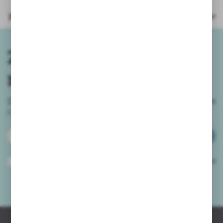
Parametry
Zapisz się do
newslettera
Zapisz się do newslettera na naszym sklepie internetowym
i
otrzymuj informacje o nowościach i promocjach.
ZAPISZ SIĘ
Wyrażam zgodę na otrzymywanie drogą elektroniczną na wskazany przeze
mnie adres e-mail informacji dotyczących usług świadczonych przez
Administratora. Zgoda może zostać cofnięta w każdym czasie.
Polityka
prywatności
*