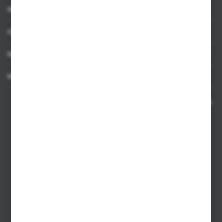
INFORMACJE
OBSŁUGA KLIENTA
MOJE KONTO
MASZ PYTANIE
Kontakt telefoniczny 8:00-17:00 w dni robocze oraz 8:00-14:00
w soboty
Dział sprzedaży internetowej
+48 533 677 055
Dział sprzedaży stacjonarnej
+48 745 57 35
Zakupy hurtowe
+48 793 612 067
sklep@hurtowniazabawek.pl