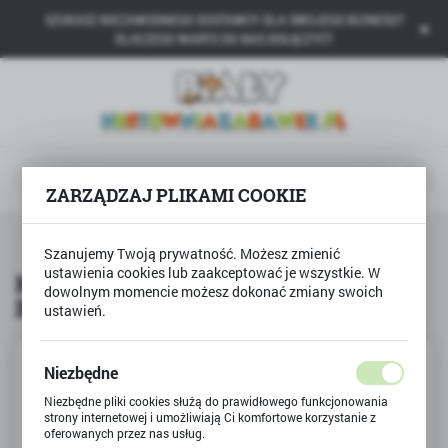
SZUKASZ NIEZAWODNEGO DOSTAWCY DLA SWOJEGO BIZNESU?
USTAWIENIA REGIONALNE
DLACZEGO WARTO DO NAS DOŁĄCZYĆ?
Lokalizacja
Polska
Język
polski
ZARZĄDZAJ PLIKAMI COOKIE
Waluta
a
Produkty
Książka NA STRAGANIE Jan Brzechwa
Polski złoty (PLN)
Szanujemy Twoją prywatność. Możesz zmienić
ustawienia cookies lub zaakceptować je wszystkie. W
Książka NA STRAGANIE Jan
dowolnym momencie możesz dokonać zmiany swoich
Brzechwa
ustawień.
ZAPISZ
Niezbędne
Niezbędne pliki cookies służą do prawidłowego funkcjonowania
strony internetowej i umożliwiają Ci komfortowe korzystanie z
oferowanych przez nas usług.