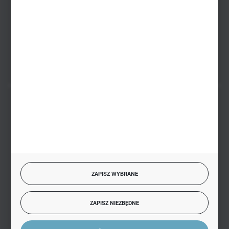
PHU BIAŁY
Białystok, ul. Handlowa 13
FORMULARZ KONTAKTOWY
BEZPIECZNE PŁATNOŚCI
SZYBKA DOSTAWA
ZAPISZ WYBRANE
ZAPISZ NIEZBĘDNE
DOŁĄCZ DO NAS