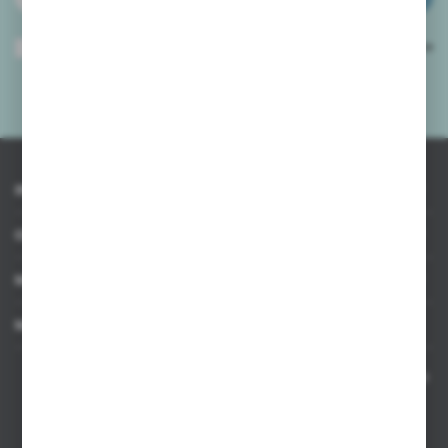
Wyrażam zgodę na otrzymywanie drogą elektroniczną na wskazany przeze
mnie adres e-mail informacji dotyczących usług świadczonych przez
Administratora. Zgoda może zostać cofnięta w każdym czasie.
Polityka
prywatności
*
INFORMACJE
OBSŁUGA KLIENTA
MOJE KONTO
MASZ PYTANIE
Kontakt telefoniczny 8:00-17:00 w dni robocze oraz 8:00-14:00
w soboty
Dział sprzedaży internetowej