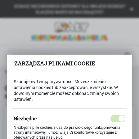
SZUKASZ NIEZAWODNEGO DOSTAWCY DLA SWOJEGO BIZNESU?
USTAWIENIA REGIONALNE
DLACZEGO WARTO DO NAS DOŁĄCZYĆ?
Lokalizacja
Polska
Język
polski
ZARZĄDZAJ PLIKAMI COOKIE
Waluta
Produkty
Odblaskowa bransoletka emotikon - opaska
Polski złoty (PLN)
Szanujemy Twoją prywatność. Możesz zmienić
Odblaskowa bransoletka emotikon -
ustawienia cookies lub zaakceptować je wszystkie. W
dowolnym momencie możesz dokonać zmiany swoich
opaska
ZAPISZ
ustawień.
Niezbędne
Niezbędne pliki cookies służą do prawidłowego funkcjonowania
strony internetowej i umożliwiają Ci komfortowe korzystanie z
oferowanych przez nas usług.