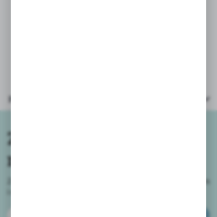
emotikony.
Ze względu na różnorodność
pakowania i dostaw - nie oferujemy
możliwości wyboru wzoru/koloru.
Parametry
Zapisz się do
newslettera
Zapisz się do newslettera na naszym sklepie internetowym
i
otrzymuj informacje o nowościach i promocjach.
ZAPISZ SIĘ