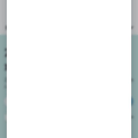
Parametry
Zapisz się do
newslettera
Zapisz się do newslettera na naszym sklepie internetowym
i
otrzymuj informacje o nowościach i promocjach.
ZAPISZ SIĘ
Wyrażam zgodę na otrzymywanie drogą elektroniczną na wskazany przeze
mnie adres e-mail informacji dotyczących usług świadczonych przez
Administratora. Zgoda może zostać cofnięta w każdym czasie.
Polityka
prywatności
*