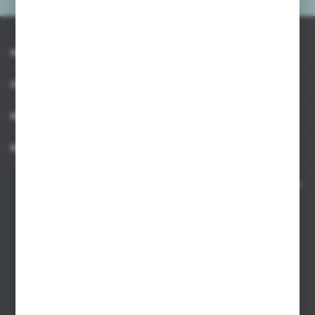
INFORMACJE
OBSŁUGA KLIENTA
MOJE KONTO
MASZ PYTANIE
Kontakt telefoniczny 8:00-17:00 w dni robocze oraz 8:00-14:00
w soboty
Dział sprzedaży internetowej
+48 533 677 055
Dział sprzedaży stacjonarnej
+48 745 57 35
Zakupy hurtowe