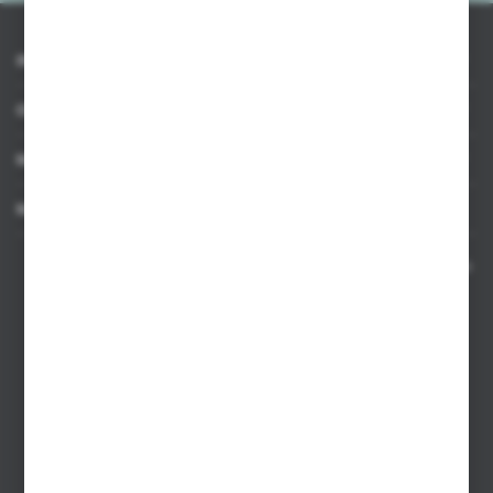
INFORMACJE
OBSŁUGA KLIENTA
MOJE KONTO
MASZ PYTANIE
Kontakt telefoniczny 8:00-17:00 w dni robocze oraz 8:00-14:00
w soboty
Dział sprzedaży internetowej
+48 533 677 055
Dział sprzedaży stacjonarnej
+48 745 57 35
Zakupy hurtowe
+48 793 612 067