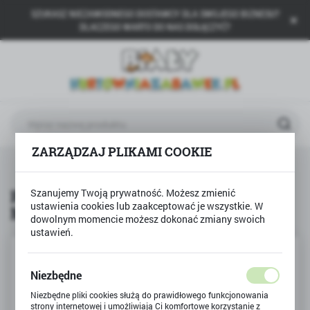
SZUKASZ NIEZAWODNEGO DOSTAWCY DLA SWOJEGO BIZNESU?
USTAWIENIA REGIONALNE
DLACZEGO WARTO DO NAS DOŁĄCZYĆ?
Lokalizacja
Polska
Język
polski
ZARZĄDZAJ PLIKAMI COOKIE
Waluta
na
Produkty
PAMIEĆ ZWIERZĘTA DOMOWE MEMO
Polski złoty (PLN)
PAMIEĆ ZWIERZĘTA DOMOWE
Szanujemy Twoją prywatność. Możesz zmienić
ustawienia cookies lub zaakceptować je wszystkie. W
MEMO
ZAPISZ
dowolnym momencie możesz dokonać zmiany swoich
ustawień.
Niezbędne
Niezbędne pliki cookies służą do prawidłowego funkcjonowania
strony internetowej i umożliwiają Ci komfortowe korzystanie z