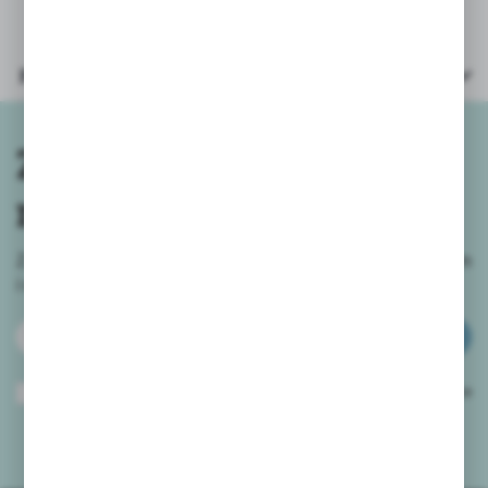
Parametry
Zapisz się do
newslettera
Zapisz się do newslettera na naszym sklepie internetowym
i
otrzymuj informacje o nowościach i promocjach.
ZAPISZ SIĘ
Wyrażam zgodę na otrzymywanie drogą elektroniczną na wskazany przeze
mnie adres e-mail informacji dotyczących usług świadczonych przez
Administratora. Zgoda może zostać cofnięta w każdym czasie.
Polityka
prywatności
*