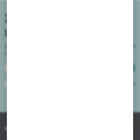
Zapisz się do
newslettera
Zapisz się do newslettera na naszym sklepie internetowym
i
otrzymuj informacje o nowościach i promocjach.
ZAPISZ SIĘ
Wyrażam zgodę na otrzymywanie drogą elektroniczną na wskazany przeze
mnie adres e-mail informacji dotyczących usług świadczonych przez
Administratora. Zgoda może zostać cofnięta w każdym czasie.
Polityka
prywatności
*
INFORMACJE