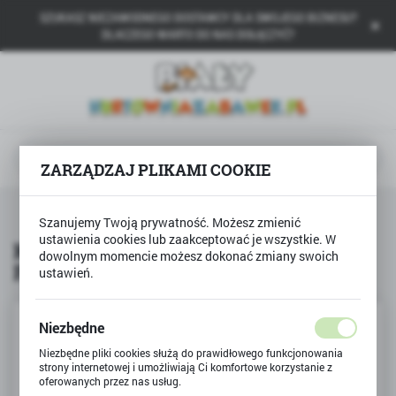
SZUKASZ NIEZAWODNEGO DOSTAWCY DLA SWOJEGO BIZNESU?
USTAWIENIA REGIONALNE
DLACZEGO WARTO DO NAS DOŁĄCZYĆ?
Lokalizacja
Polska
Język
polski
ZARZĄDZAJ PLIKAMI COOKIE
Waluta
Produkty
Książka Paweł i Gaweł Aleksander Fredro
Polski złoty (PLN)
Szanujemy Twoją prywatność. Możesz zmienić
ustawienia cookies lub zaakceptować je wszystkie. W
Książka Paweł i Gaweł Aleksander
dowolnym momencie możesz dokonać zmiany swoich
Fredro
ustawień.
ZAPISZ
Niezbędne
Niezbędne pliki cookies służą do prawidłowego funkcjonowania
strony internetowej i umożliwiają Ci komfortowe korzystanie z
oferowanych przez nas usług.