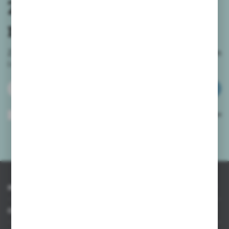
Zapisz się do
newslettera
Zapisz się do newslettera na naszym sklepie internetowym
i
otrzymuj informacje o nowościach i promocjach.
ZAPISZ SIĘ
Wyrażam zgodę na otrzymywanie drogą elektroniczną na wskazany przeze
mnie adres e-mail informacji dotyczących usług świadczonych przez
Administratora. Zgoda może zostać cofnięta w każdym czasie.
Polityka
prywatności
*
INFORMACJE
OBSŁUGA KLIENTA