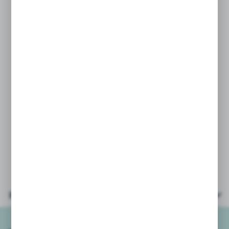
w opakowaniu, znakomicie wzbogacą
każdy stworzony obrazek
uatrakcyjniając zabawę.
PARAMETRY:
* pieczątki 6szt
* naklejki 78 szt
* poduszka na tusze
* instrukcja
* wiek: 5+
* opakowanie: kartonik
21x14x4 cm
Parametry