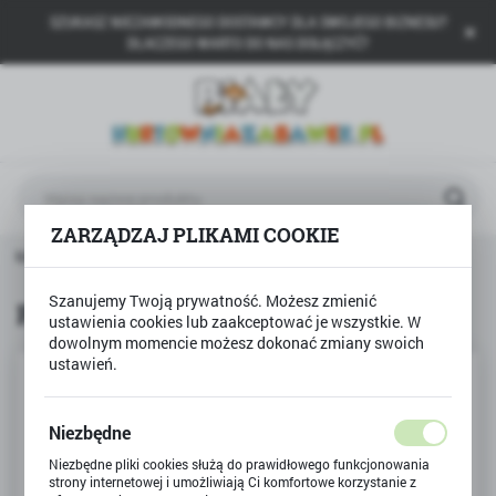
SZUKASZ NIEZAWODNEGO DOSTAWCY DLA SWOJEGO BIZNESU?
USTAWIENIA REGIONALNE
DLACZEGO WARTO DO NAS DOŁĄCZYĆ?
Lokalizacja
Polska
Język
polski
ZARZĄDZAJ PLIKAMI COOKIE
Waluta
a główna
Produkty
Pieczątki naklejki MOTYWACJE
Polski złoty (PLN)
Szanujemy Twoją prywatność. Możesz zmienić
Pieczątki naklejki MOTYWACJE
ustawienia cookies lub zaakceptować je wszystkie. W
dowolnym momencie możesz dokonać zmiany swoich
ZAPISZ
ustawień.
Niezbędne
Niezbędne pliki cookies służą do prawidłowego funkcjonowania
strony internetowej i umożliwiają Ci komfortowe korzystanie z