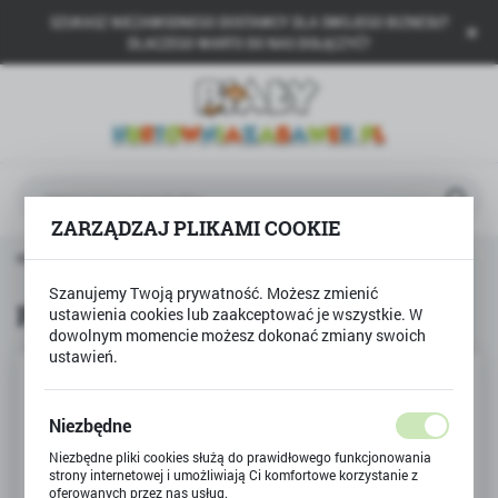
SZUKASZ NIEZAWODNEGO DOSTAWCY DLA SWOJEGO BIZNESU?
USTAWIENIA REGIONALNE
DLACZEGO WARTO DO NAS DOŁĄCZYĆ?
Lokalizacja
Polska
Język
polski
ZARZĄDZAJ PLIKAMI COOKIE
Waluta
główna
Produkty
Pieniądze euro do zabawy i nauki
Polski złoty (PLN)
Szanujemy Twoją prywatność. Możesz zmienić
Pieniądze euro do zabawy i nauki
ustawienia cookies lub zaakceptować je wszystkie. W
dowolnym momencie możesz dokonać zmiany swoich
ZAPISZ
ustawień.
Niezbędne
Niezbędne pliki cookies służą do prawidłowego funkcjonowania
strony internetowej i umożliwiają Ci komfortowe korzystanie z
oferowanych przez nas usług.