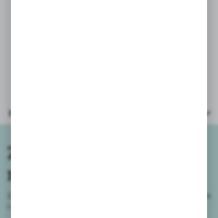
* kazdy nominał 19szt
* łacznie 119 banknotów
* wiek: 3+
* opakowanie: kolorowa karta
23x15x1,5cm
Parametry
Zapisz się do
newslettera
Zapisz się do newslettera na naszym sklepie internetowym
i
otrzymuj informacje o nowościach i promocjach.