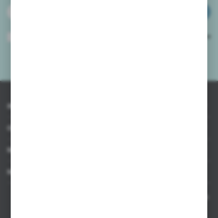
ZAPISZ SIĘ
Wyrażam zgodę na otrzymywanie drogą elektroniczną na wskazany przeze
mnie adres e-mail informacji dotyczących usług świadczonych przez
Administratora. Zgoda może zostać cofnięta w każdym czasie.
Polityka
prywatności
*
INFORMACJE
OBSŁUGA KLIENTA
MOJE KONTO
MASZ PYTANIE
Kontakt telefoniczny 8:00-17:00 w dni robocze oraz 8:00-14:00
w soboty