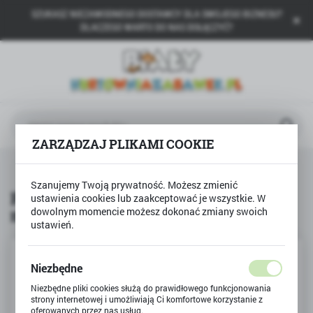
SZUKASZ NIEZAWODNEGO DOSTAWCY DLA SWOJEGO BIZNESU?
USTAWIENIA REGIONALNE
DLACZEGO WARTO DO NAS DOŁĄCZYĆ?
Lokalizacja
Polska
Język
polski
ZARZĄDZAJ PLIKAMI COOKIE
Waluta
na
Produkty
Pieniądze złotówki do zabawy i nauki
Polski złoty (PLN)
Szanujemy Twoją prywatność. Możesz zmienić
Pieniądze złotówki do zabawy i
ustawienia cookies lub zaakceptować je wszystkie. W
nauki
dowolnym momencie możesz dokonać zmiany swoich
ZAPISZ
ustawień.
Niezbędne
Niezbędne pliki cookies służą do prawidłowego funkcjonowania
strony internetowej i umożliwiają Ci komfortowe korzystanie z
oferowanych przez nas usług.