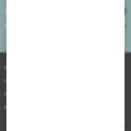
ZAPISZ SIĘ
Wyrażam zgodę na otrzymywanie drogą elektroniczną na wskazany przeze
mnie adres e-mail informacji dotyczących usług świadczonych przez
Administratora. Zgoda może zostać cofnięta w każdym czasie.
Polityka
prywatności
*
INFORMACJE
OBSŁUGA KLIENTA
MOJE KONTO
MASZ PYTANIE
Kontakt telefoniczny 8:00-17:00 w dni robocze oraz 8:00-14:00
w soboty