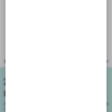
* nominały:
10zł, 20zł, 50zł, 100zł, 200zł
* po 25szt każdego nominału
* Łącznie 12 szt banknotów
* wiek: 3+
* opakowanie: kolorowa karta
23x15x1,5cm
Parametry
Zapisz się do
newslettera
Zapisz się do newslettera na naszym sklepie internetowym
i
otrzymuj informacje o nowościach i promocjach.