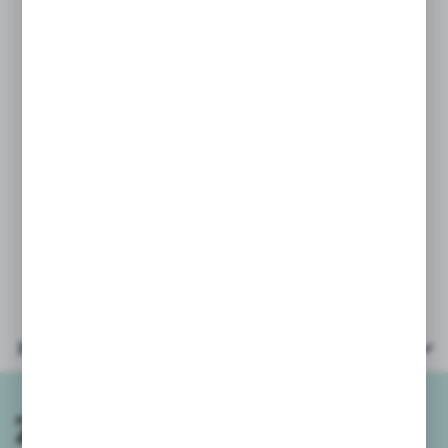
dosłownie wszędzie.
PARAMETRY:
* plansze dwustronne 16 szt
* pisak ścieralny
* instrukcja
* wiek: 5+
* opakowanie: kartonik
9x2,5x9cm
Parametry
Zapisz się do