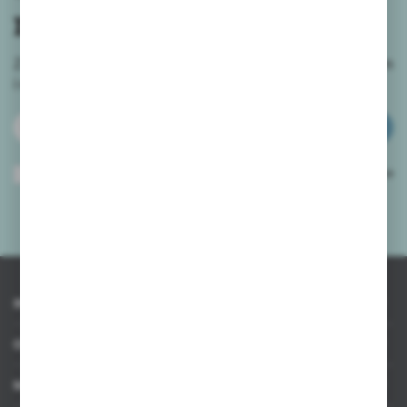
newslettera
Zapisz się do newslettera na naszym sklepie internetowym
i
otrzymuj informacje o nowościach i promocjach.
ZAPISZ SIĘ
Wyrażam zgodę na otrzymywanie drogą elektroniczną na wskazany przeze
mnie adres e-mail informacji dotyczących usług świadczonych przez
Administratora. Zgoda może zostać cofnięta w każdym czasie.
Polityka
prywatności
*
INFORMACJE
OBSŁUGA KLIENTA
MOJE KONTO