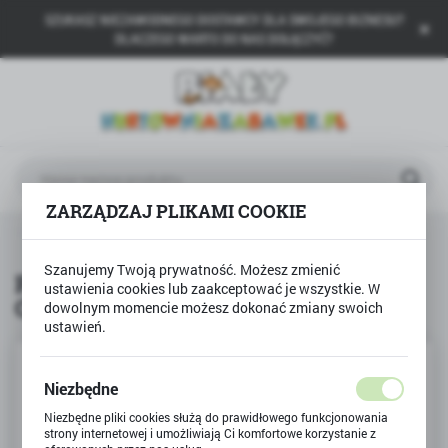
SZUKASZ NIEZAWODNEGO DOSTAWCY DLA SWOJEGO BIZNESU?
USTAWIENIA REGIONALNE
DLACZEGO WARTO DO NAS DOŁĄCZYĆ?
Lokalizacja
Polska
Język
polski
ZARZĄDZAJ PLIKAMI COOKIE
Waluta
Produkty
Pisanie i zmazywanie LITERKI CYFERKI
Polski złoty (PLN)
Szanujemy Twoją prywatność. Możesz zmienić
Pisanie i zmazywanie LITERKI
ustawienia cookies lub zaakceptować je wszystkie. W
CYFERKI
dowolnym momencie możesz dokonać zmiany swoich
ZAPISZ
ustawień.
Niezbędne
Niezbędne pliki cookies służą do prawidłowego funkcjonowania
strony internetowej i umożliwiają Ci komfortowe korzystanie z