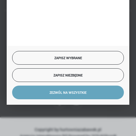
BEZPIECZNE PŁATNOŚCI
SZYBKA DOSTAWA
ZAPISZ WYBRANE
ZAPISZ NIEZBĘDNE
DOŁĄCZ DO NAS
ZEZWÓL NA WSZYSTKIE
Copyright by hurtowniazabawek.pl