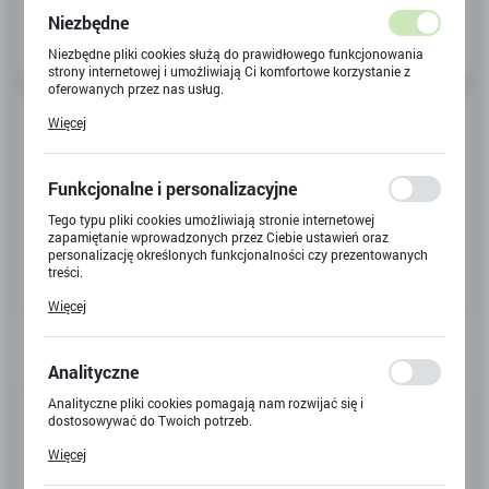
Niezbędne
Niezbędne pliki cookies służą do prawidłowego funkcjonowania
strony internetowej i umożliwiają Ci komfortowe korzystanie z
oferowanych przez nas usług.
Pliki cookies odpowiadają na podejmowane przez Ciebie działania
Więcej
w celu m.in. dostosowania Twoich ustawień preferencji
prywatności, logowania czy wypełniania formularzy. Dzięki plikom
cookies strona, z której korzystasz, może działać bez zakłóceń.
Funkcjonalne i personalizacyjne
Tego typu pliki cookies umożliwiają stronie internetowej
zapamiętanie wprowadzonych przez Ciebie ustawień oraz
personalizację określonych funkcjonalności czy prezentowanych
treści.
Dzięki tym plikom cookies możemy zapewnić Ci większy komfort
Więcej
korzystania z funkcjonalności naszej strony poprzez dopasowanie
jej do Twoich indywidualnych preferencji. Wyrażenie zgody na
funkcjonalne i personalizacyjne pliki cookies gwarantuje
dostępność większej ilości funkcji na stronie.
Analityczne
Analityczne pliki cookies pomagają nam rozwijać się i
Kod produktu:
TU3602
dostosowywać do Twoich potrzeb.
Cookies analityczne pozwalają na uzyskanie informacji w zakresie
Kod EAN:
5907731336024
Więcej
wykorzystywania witryny internetowej, miejsca oraz częstotliwości,
z jaką odwiedzane są nasze serwisy www. Dane pozwalają nam na
Dostępny