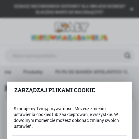
SZUKASZ NIEZAWODNEGO DOSTAWCY DLA SWOJEGO BIZNESU?
USTAWIENIA REGIONALNE
DLACZEGO WARTO DO NAS DOŁĄCZYĆ?
Lokalizacja
Polska
Język
polski
Waluta
łówna
Produkty
PŁYN DO BANIEK MYDLANYCH 1L
Polski złoty (PLN)
PŁYN DO BANIEK MYDLANYCH 1L
ZARZĄDZAJ PLIKAMI COOKIE
ZAPISZ
Szanujemy Twoją prywatność. Możesz zmienić
ustawienia cookies lub zaakceptować je wszystkie. W
dowolnym momencie możesz dokonać zmiany swoich
ustawień.