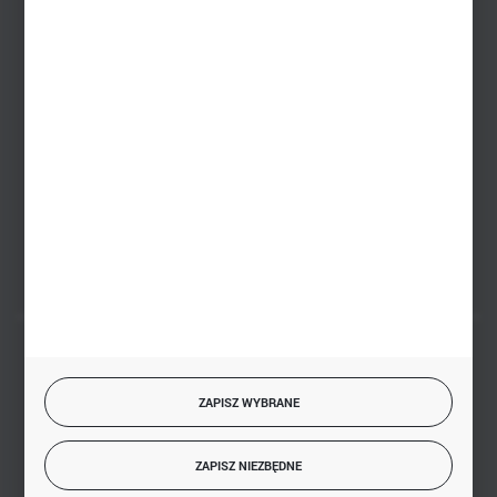
+48 745 57 35
Zakupy hurtowe
+48 793 612 067
sklep@hurtowniazabawek.pl
PHU BIAŁY
Białystok, ul. Handlowa 13
FORMULARZ KONTAKTOWY
BEZPIECZNE PŁATNOŚCI
ZAPISZ WYBRANE
ZAPISZ NIEZBĘDNE
SZYBKA DOSTAWA