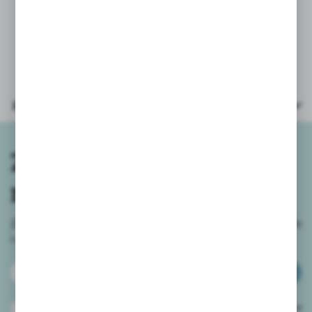
* butelka wielkość: 26x8cm
* wiek: 3+
Parametry
Zapisz się do
newslettera
Zapisz się do newslettera na naszym sklepie internetowym
i
otrzymuj informacje o nowościach i promocjach.
ZAPISZ SIĘ
Wyrażam zgodę na otrzymywanie drogą elektroniczną na wskazany przeze