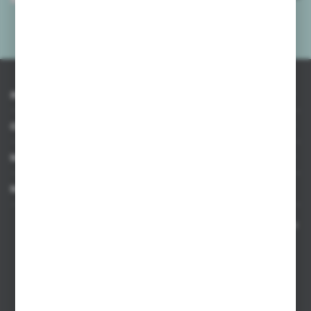
mnie adres e-mail informacji dotyczących usług świadczonych przez
Administratora. Zgoda może zostać cofnięta w każdym czasie.
Polityka
prywatności
*
INFORMACJE
OBSŁUGA KLIENTA
MOJE KONTO
MASZ PYTANIE
Kontakt telefoniczny 8:00-17:00 w dni robocze oraz 8:00-14:00
w soboty
Dział sprzedaży internetowej
+48 533 677 055
Dział sprzedaży stacjonarnej