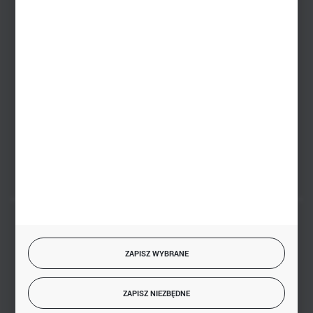
+48 745 57 35
Zakupy hurtowe
+48 793 612 067
sklep@hurtowniazabawek.pl
PHU BIAŁY
Białystok, ul. Handlowa 13
FORMULARZ KONTAKTOWY
BEZPIECZNE PŁATNOŚCI
ZAPISZ WYBRANE
ZAPISZ NIEZBĘDNE
SZYBKA DOSTAWA