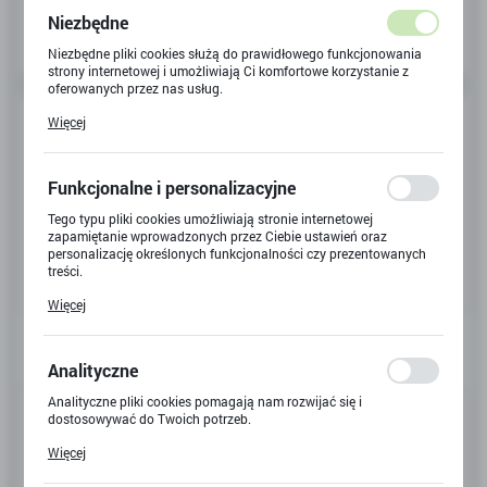
Niezbędne
Niezbędne pliki cookies służą do prawidłowego funkcjonowania
strony internetowej i umożliwiają Ci komfortowe korzystanie z
oferowanych przez nas usług.
Pliki cookies odpowiadają na podejmowane przez Ciebie działania
Więcej
w celu m.in. dostosowania Twoich ustawień preferencji
prywatności, logowania czy wypełniania formularzy. Dzięki plikom
cookies strona, z której korzystasz, może działać bez zakłóceń.
Funkcjonalne i personalizacyjne
Tego typu pliki cookies umożliwiają stronie internetowej
zapamiętanie wprowadzonych przez Ciebie ustawień oraz
personalizację określonych funkcjonalności czy prezentowanych
treści.
Dzięki tym plikom cookies możemy zapewnić Ci większy komfort
Więcej
korzystania z funkcjonalności naszej strony poprzez dopasowanie
jej do Twoich indywidualnych preferencji. Wyrażenie zgody na
funkcjonalne i personalizacyjne pliki cookies gwarantuje
dostępność większej ilości funkcji na stronie.
Analityczne
Analityczne pliki cookies pomagają nam rozwijać się i
Kod produktu:
TU3603
dostosowywać do Twoich potrzeb.
Cookies analityczne pozwalają na uzyskanie informacji w zakresie
Kod EAN:
5907731336031
Więcej
wykorzystywania witryny internetowej, miejsca oraz częstotliwości,
z jaką odwiedzane są nasze serwisy www. Dane pozwalają nam na
Dostępny