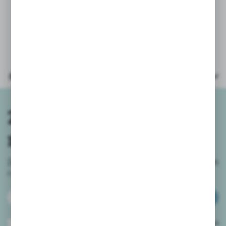
* butelka wielkość: 29x20x13cm
* wiek: 3+
Parametry
Zapisz się do
newslettera
Zapisz się do newslettera na naszym sklepie internetowym
i
otrzymuj informacje o nowościach i promocjach.
ZAPISZ SIĘ
Wyrażam zgodę na otrzymywanie drogą elektroniczną na wskazany przeze