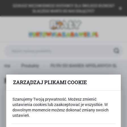
SZUKASZ NIEZAWODNEGO DOSTAWCY DLA SWOJEGO BIZNESU?
USTAWIENIA REGIONALNE
DLACZEGO WARTO DO NAS DOŁĄCZYĆ?
Lokalizacja
Polska
Język
polski
Waluta
łówna
Produkty
PŁYN DO BANIEK MYDLANYCH 5L
Polski złoty (PLN)
PŁYN DO BANIEK MYDLANYCH 5L
ZARZĄDZAJ PLIKAMI COOKIE
ZAPISZ
Szanujemy Twoją prywatność. Możesz zmienić
ustawienia cookies lub zaakceptować je wszystkie. W
dowolnym momencie możesz dokonać zmiany swoich
ustawień.