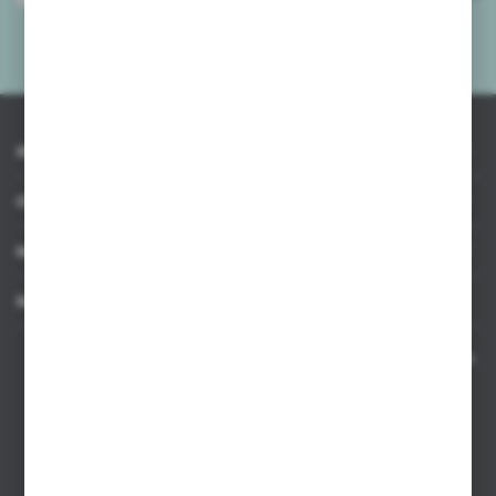
mnie adres e-mail informacji dotyczących usług świadczonych przez
Administratora. Zgoda może zostać cofnięta w każdym czasie.
Polityka
prywatności
*
INFORMACJE
OBSŁUGA KLIENTA
MOJE KONTO
MASZ PYTANIE
Kontakt telefoniczny 8:00-17:00 w dni robocze oraz 8:00-14:00
w soboty
Dział sprzedaży internetowej
+48 533 677 055
Dział sprzedaży stacjonarnej