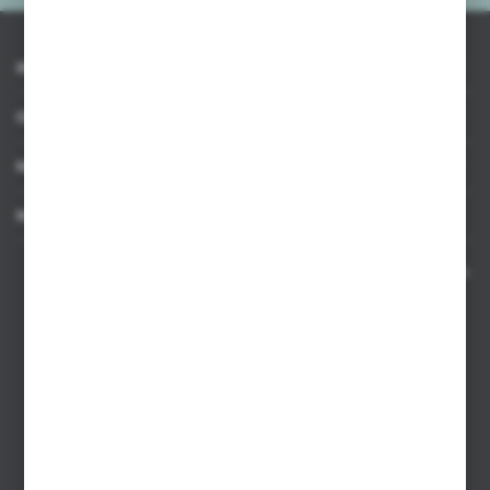
INFORMACJE
OBSŁUGA KLIENTA
MOJE KONTO
MASZ PYTANIE
Kontakt telefoniczny 8:00-17:00 w dni robocze oraz 8:00-14:00
w soboty
Dział sprzedaży internetowej
+48 533 677 055
Dział sprzedaży stacjonarnej
+48 745 57 35
Zakupy hurtowe
+48 793 612 067