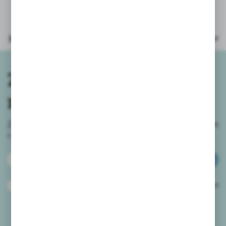
Parametry
Zapisz się do
newslettera
Zapisz się do newslettera na naszym sklepie internetowym
i
otrzymuj informacje o nowościach i promocjach.
ZAPISZ SIĘ
Wyrażam zgodę na otrzymywanie drogą elektroniczną na wskazany przeze
mnie adres e-mail informacji dotyczących usług świadczonych przez
Administratora. Zgoda może zostać cofnięta w każdym czasie.
Polityka
prywatności
*