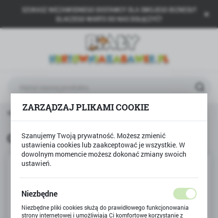
SZUKASZ NIEZAWODNEGO DOSTAWCY DLA SWOJEGO BIZNESU?
USTAWIENIA REGIONALNE
DLACZEGO WARTO DO NAS DOŁĄCZYĆ?
Lokalizacja
Polska
Język
polski
ZARZĄDZAJ PLIKAMI COOKIE
Waluta
łówna
Produkty
Gra edukacyjna POGROMCY LICZB
Polski złoty (PLN)
Gra edukacyjna POGROMCY LICZB
Szanujemy Twoją prywatność. Możesz zmienić
ustawienia cookies lub zaakceptować je wszystkie. W
ZAPISZ
dowolnym momencie możesz dokonać zmiany swoich
ustawień.
Niezbędne
Niezbędne pliki cookies służą do prawidłowego funkcjonowania
strony internetowej i umożliwiają Ci komfortowe korzystanie z