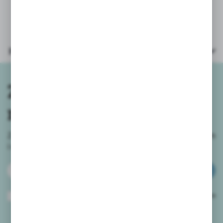
27x25x16cm
Parametry
Zapisz się do
newslettera
Zapisz się do newslettera na naszym sklepie internetowym
i
otrzymuj informacje o nowościach i promocjach.
ZAPISZ SIĘ
Wyrażam zgodę na otrzymywanie drogą elektroniczną na wskazany przeze
mnie adres e-mail informacji dotyczących usług świadczonych przez
Administratora. Zgoda może zostać cofnięta w każdym czasie.
Polityka
prywatności
*