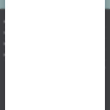
INFORMACJE
OBSŁUGA KLIENTA
MOJE KONTO
MASZ PYTANIE
Kontakt telefoniczny 8:00-17:00 w dni robocze oraz 8:00-14:00
w soboty
Dział sprzedaży internetowej
+48 533 677 055
Dział sprzedaży stacjonarnej
+48 745 57 35
Zakupy hurtowe