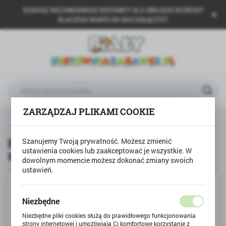
SZUKASZ NIEZAWODNEGO DOSTAWCY DLA SWOJEGO BIZNESU?
USTAWIENIA REGIONALNE
DLACZEGO WARTO DO NAS DOŁĄCZYĆ?
Lokalizacja
Polska
Język
polski
ZARZĄDZAJ PLIKAMI COOKIE
Waluta
Polskie klocki MAXI duże XXL zestaw podstawowy 51el
Polski złoty (PLN)
Polskie klocki MAXI duże XXL
Szanujemy Twoją prywatność. Możesz zmienić
ustawienia cookies lub zaakceptować je wszystkie. W
zestaw podstawowy 51el
ZAPISZ
dowolnym momencie możesz dokonać zmiany swoich
ustawień.
Niezbędne
Niezbędne pliki cookies służą do prawidłowego funkcjonowania
strony internetowej i umożliwiają Ci komfortowe korzystanie z