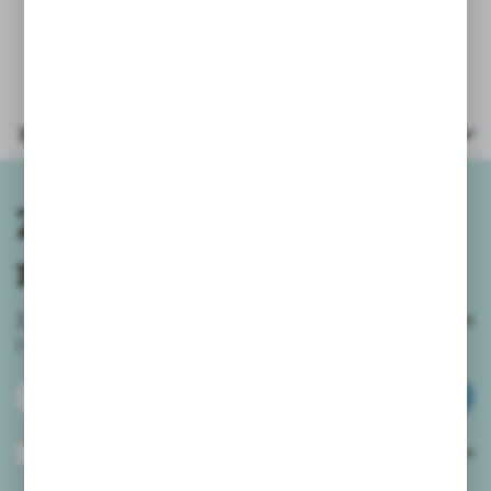
Wiek 6+
Parametry
Zapisz się do
newslettera
Zapisz się do newslettera na naszym sklepie internetowym
i
otrzymuj informacje o nowościach i promocjach.
ZAPISZ SIĘ
Wyrażam zgodę na otrzymywanie drogą elektroniczną na wskazany przeze
mnie adres e-mail informacji dotyczących usług świadczonych przez
Administratora. Zgoda może zostać cofnięta w każdym czasie.
Polityka