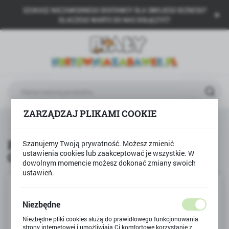
SZUKASZ NIEZAWODNEGO DOSTAWCY DLA SWOJEGO BIZNESU?
USTAWIENIA REGIONALNE
DLACZEGO WARTO DO NAS DOŁĄCZYĆ?
Lokalizacja
Polska
Język
polski
ZARZĄDZAJ PLIKAMI COOKIE
Waluta
Produkty
Pooplatane słuchawki - Atelier Glamour
Polski złoty (PLN)
Pooplatane słuchawki - Atelier
Szanujemy Twoją prywatność. Możesz zmienić
ustawienia cookies lub zaakceptować je wszystkie. W
Glamour
ZAPISZ
dowolnym momencie możesz dokonać zmiany swoich
ustawień.
Niezbędne
Niezbędne pliki cookies służą do prawidłowego funkcjonowania
strony internetowej i umożliwiają Ci komfortowe korzystanie z