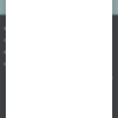
prywatności
*
INFORMACJE
OBSŁUGA KLIENTA
MOJE KONTO
MASZ PYTANIE
Kontakt telefoniczny 8:00-17:00 w dni robocze oraz 8:00-14:00
w soboty
Dział sprzedaży internetowej
+48 533 677 055
Dział sprzedaży stacjonarnej
+48 745 57 35