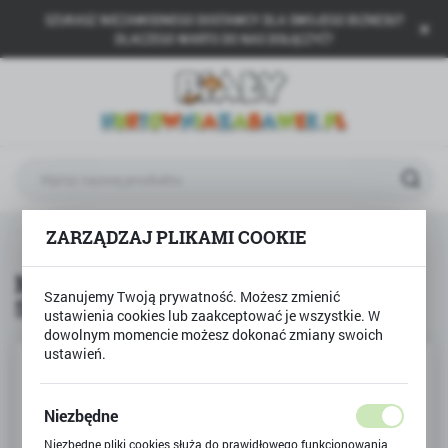
SZUKASZ NIEZAWODNEGO DOSTAWCY DLA SWOJEGO BIZNESU?
USTAWIENIA REGIONALNE
DLACZEGO WARTO DO NAS DOŁĄCZYĆ?
Lokalizacja
Polska
Język
polski
Waluta
Produkty
Model metalowy PORSCHE 918 SPYDER
ZARZĄDZAJ PLIKAMI COOKIE
Polski złoty (PLN)
Model metalowy PORSCHE 918
Szanujemy Twoją prywatność. Możesz zmienić
SPYDER
ZAPISZ
ustawienia cookies lub zaakceptować je wszystkie. W
dowolnym momencie możesz dokonać zmiany swoich
ustawień.
Niezbędne
Niezbędne pliki cookies służą do prawidłowego funkcjonowania