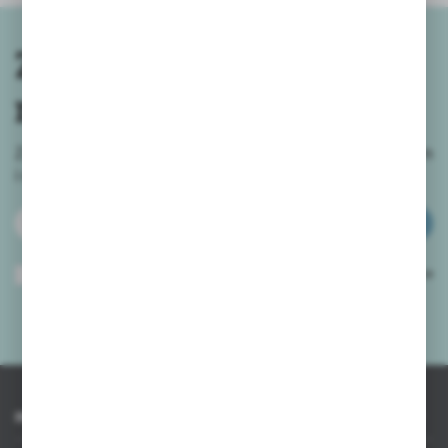
Zapisz się do
newslettera
Zapisz się do newslettera na naszym sklepie internetowym
i
otrzymuj informacje o nowościach i promocjach.
ZAPISZ SIĘ
Wyrażam zgodę na otrzymywanie drogą elektroniczną na wskazany przeze
mnie adres e-mail informacji dotyczących usług świadczonych przez
Administratora. Zgoda może zostać cofnięta w każdym czasie.
Polityka
prywatności
*
INFORMACJE