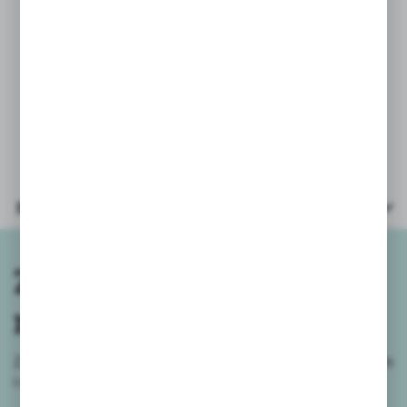
PARAMETRY:
* książka wielkość 15x14cm
* ilość stron: 10
* oprawa i strony: twarde
Parametry
Zapisz się do
newslettera
Zapisz się do newslettera na naszym sklepie internetowym
i
otrzymuj informacje o nowościach i promocjach.