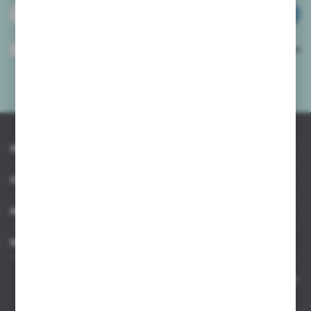
ZAPISZ SIĘ
Wyrażam zgodę na otrzymywanie drogą elektroniczną na wskazany przeze
mnie adres e-mail informacji dotyczących usług świadczonych przez
Administratora. Zgoda może zostać cofnięta w każdym czasie.
Polityka
prywatności
*
INFORMACJE
OBSŁUGA KLIENTA
MOJE KONTO
MASZ PYTANIE
Kontakt telefoniczny 8:00-17:00 w dni robocze oraz 8:00-14:00
w soboty