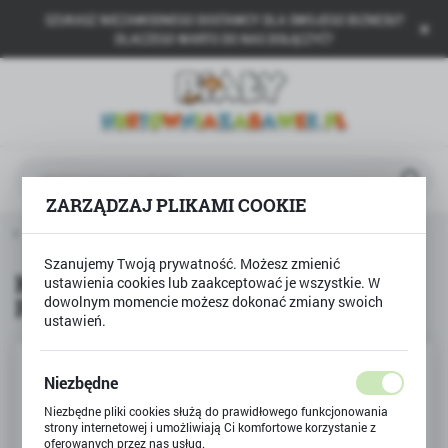
SZUKASZ NIEZAWODNEGO DOSTAWCY DLA SWOJEGO BIZNESU?
USTAWIENIA REGIONALNE
DLACZEGO WARTO DO NAS DOŁĄCZYĆ?
Lokalizacja
Polska
Język
polski
ZARZĄDZAJ PLIKAMI COOKIE
Waluta
wna
Produkty
Książka PRZYJACIELE Z PODWÓRKA
Polski złoty (PLN)
Szanujemy Twoją prywatność. Możesz zmienić
Książka PRZYJACIELE Z
ustawienia cookies lub zaakceptować je wszystkie. W
PODWÓRKA
dowolnym momencie możesz dokonać zmiany swoich
ZAPISZ
ustawień.
Niezbędne
Niezbędne pliki cookies służą do prawidłowego funkcjonowania
strony internetowej i umożliwiają Ci komfortowe korzystanie z
oferowanych przez nas usług.