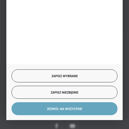
Białystok, ul. Handlowa 13
FORMULARZ KONTAKTOWY
BEZPIECZNE PŁATNOŚCI
ZAPISZ WYBRANE
SZYBKA DOSTAWA
ZAPISZ NIEZBĘDNE
ZEZWÓL NA WSZYSTKIE
DOŁĄCZ DO NAS