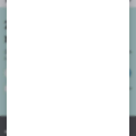
Parametry
Zapisz się do
newslettera
Zapisz się do newslettera na naszym sklepie internetowym
i
otrzymuj informacje o nowościach i promocjach.
ZAPISZ SIĘ
Wyrażam zgodę na otrzymywanie drogą elektroniczną na wskazany przeze
mnie adres e-mail informacji dotyczących usług świadczonych przez
Administratora. Zgoda może zostać cofnięta w każdym czasie.
Polityka
prywatności
*
INFORMACJE