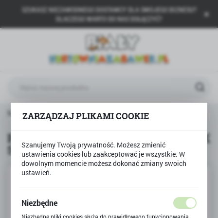
SZUKASZ NIEZAWODNEGO DOSTAWCY DLA SWOJEGO BIZNESU?
USTAWIENIA REGIONALNE
DLACZEGO WARTO DO NAS DOŁĄCZYĆ?
Lokalizacja
Polska
Język
polski
Waluta
rodukty
PRZYTULACZEK SŁONINKA SŁONIK Smily Play
ZARZĄDZAJ PLIKAMI COOKIE
Polski złoty (PLN)
PRZYTULACZEK SŁONINKA SŁONIK
Szanujemy Twoją prywatność. Możesz zmienić
Smily Play
ZAPISZ
ustawienia cookies lub zaakceptować je wszystkie. W
dowolnym momencie możesz dokonać zmiany swoich
ustawień.
Niezbędne
Niezbędne pliki cookies służą do prawidłowego funkcjonowania