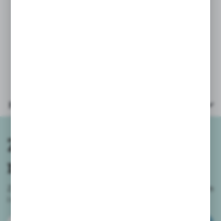
Zawartość pudełka:
- 48 puzzli
Wymiary opakowania: 25,5x16x5,5 cm
Wiek: 3+
Parametry
Zapisz się do
newslettera
Zapisz się do newslettera na naszym sklepie internetowym
i
otrzymuj informacje o nowościach i promocjach.