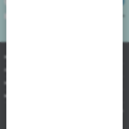
ZAPISZ SIĘ
Wyrażam zgodę na otrzymywanie drogą elektroniczną na wskazany przeze
mnie adres e-mail informacji dotyczących usług świadczonych przez
Administratora. Zgoda może zostać cofnięta w każdym czasie.
Polityka
prywatności
*
INFORMACJE
OBSŁUGA KLIENTA
MOJE KONTO
MASZ PYTANIE
Kontakt telefoniczny 8:00-17:00 w dni robocze oraz 8:00-14:00
w soboty
Dział sprzedaży internetowej