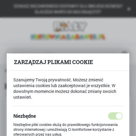
SZUKASZ NIEZAWODNEGO DOSTAWCY DLA SWOJEGO BIZNESU?
USTAWIENIA REGIONALNE
DLACZEGO WARTO DO NAS DOŁĄCZYĆ?
Lokalizacja
Polska
Język
polski
ZARZĄDZAJ PLIKAMI COOKIE
Waluta
Strona główna
Produkty
Puzzle Alfabet Alexander
Polski złoty (PLN)
Szanujemy Twoją prywatność. Możesz zmienić
Puzzle Alfabet Alexander
ustawienia cookies lub zaakceptować je wszystkie. W
dowolnym momencie możesz dokonać zmiany swoich
ZAPISZ
ustawień.
Niezbędne
Niezbędne pliki cookies służą do prawidłowego funkcjonowania
strony internetowej i umożliwiają Ci komfortowe korzystanie z
oferowanych przez nas usług.