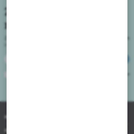
Zapisz się do
newslettera
Zapisz się do newslettera na naszym sklepie internetowym
i
otrzymuj informacje o nowościach i promocjach.
ZAPISZ SIĘ
Wyrażam zgodę na otrzymywanie drogą elektroniczną na wskazany przeze
mnie adres e-mail informacji dotyczących usług świadczonych przez
Administratora. Zgoda może zostać cofnięta w każdym czasie.
Polityka
prywatności
*
INFORMACJE
OBSŁUGA KLIENTA