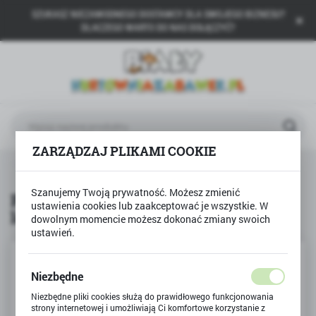
SZUKASZ NIEZAWODNEGO DOSTAWCY DLA SWOJEGO BIZNESU?
USTAWIENIA REGIONALNE
DLACZEGO WARTO DO NAS DOŁĄCZYĆ?
Lokalizacja
Polska
Język
polski
ZARZĄDZAJ PLIKAMI COOKIE
Waluta
Produkty
Puzzle PRZECIWIEŃSTWA gra logiczna
Polski złoty (PLN)
Szanujemy Twoją prywatność. Możesz zmienić
Puzzle PRZECIWIEŃSTWA gra
ustawienia cookies lub zaakceptować je wszystkie. W
logiczna
dowolnym momencie możesz dokonać zmiany swoich
ZAPISZ
ustawień.
Niezbędne
Niezbędne pliki cookies służą do prawidłowego funkcjonowania
strony internetowej i umożliwiają Ci komfortowe korzystanie z