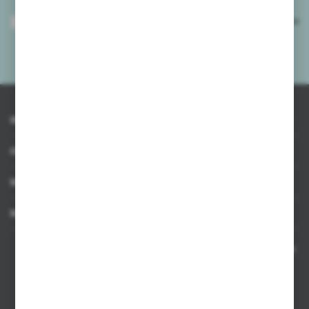
Wyrażam zgodę na otrzymywanie drogą elektroniczną na wskazany przeze
mnie adres e-mail informacji dotyczących usług świadczonych przez
Administratora. Zgoda może zostać cofnięta w każdym czasie.
Polityka
prywatności
*
INFORMACJE
OBSŁUGA KLIENTA
MOJE KONTO
MASZ PYTANIE
Kontakt telefoniczny 8:00-17:00 w dni robocze oraz 8:00-14:00
w soboty
Dział sprzedaży internetowej
+48 533 677 055