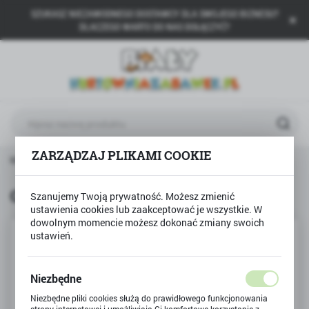
SZUKASZ NIEZAWODNEGO DOSTAWCY DLA SWOJEGO BIZNESU?
USTAWIENIA REGIONALNE
DLACZEGO WARTO DO NAS DOŁĄCZYĆ?
Lokalizacja
Polska
Język
polski
ZARZĄDZAJ PLIKAMI COOKIE
Waluta
a główna
Produkty
Gra QUIZ O POLSCE wersja mini
Polski złoty (PLN)
Gra QUIZ O POLSCE wersja mini
Szanujemy Twoją prywatność. Możesz zmienić
ustawienia cookies lub zaakceptować je wszystkie. W
ZAPISZ
dowolnym momencie możesz dokonać zmiany swoich
ustawień.
Niezbędne
Niezbędne pliki cookies służą do prawidłowego funkcjonowania
strony internetowej i umożliwiają Ci komfortowe korzystanie z