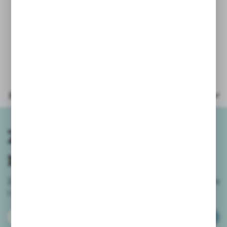
* opakowanie: kartonik 11x18x3,5cm
* wiek: 10+
Parametry
Zapisz się do
newslettera
Zapisz się do newslettera na naszym sklepie internetowym
i
otrzymuj informacje o nowościach i promocjach.
ZAPISZ SIĘ