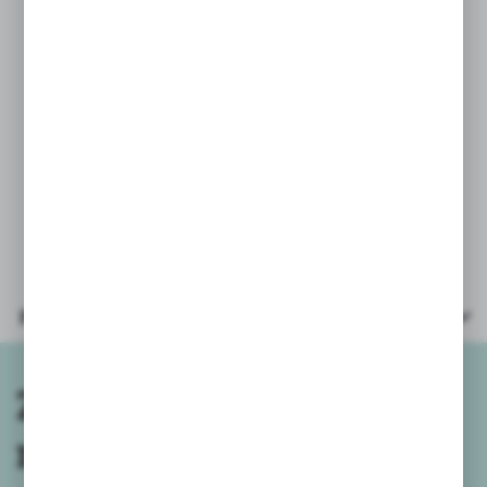
Produkt posiada oznaczenia CE
oraz spełnia wymagania
ROZPORZĄDZENIA MINISTRA
GOSPODARKI z dnia 5 kwietnia 2011
w sprawie zasadniczych wymagań
zabawek.
Parametry
Zapisz się do
newslettera