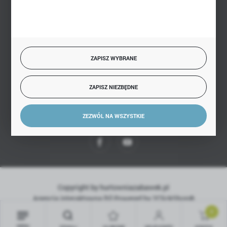
BEZPIECZNE PŁATNOŚCI
ZAPISZ WYBRANE
SZYBKA DOSTAWA
ZAPISZ NIEZBĘDNE
ZEZWÓL NA WSZYSTKIE
DOŁĄCZ DO NAS
Copyright by hurtowniazabawek.pl
Agencja interaktywna
[ti]
Powered by
2ClickShop®
0
MENU