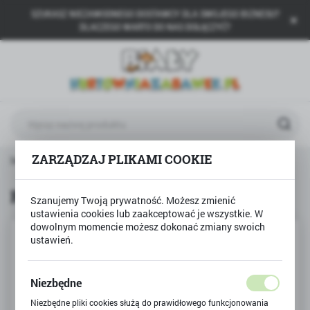
SZUKASZ NIEZAWODNEGO DOSTAWCY DLA SWOJEGO BIZNESU?
USTAWIENIA REGIONALNE
DLACZEGO WARTO DO NAS DOŁĄCZYĆ?
Lokalizacja
Polska
Język
polski
Waluta
ZARZĄDZAJ PLIKAMI COOKIE
 główna
Produkty
Różowy namiot dla dziewczynki
Polski złoty (PLN)
Różowy namiot dla dziewczynki
Szanujemy Twoją prywatność. Możesz zmienić
ustawienia cookies lub zaakceptować je wszystkie. W
ZAPISZ
dowolnym momencie możesz dokonać zmiany swoich
ustawień.
Niezbędne
Niezbędne pliki cookies służą do prawidłowego funkcjonowania