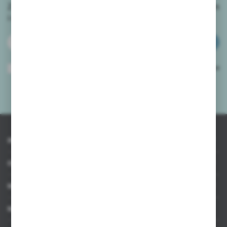
Zapisz się do newslettera na naszym sklepie internetowym
i
otrzymuj informacje o nowościach i promocjach.
ZAPISZ SIĘ
Wyrażam zgodę na otrzymywanie drogą elektroniczną na wskazany przeze
mnie adres e-mail informacji dotyczących usług świadczonych przez
Administratora. Zgoda może zostać cofnięta w każdym czasie.
Polityka
prywatności
*
INFORMACJE
OBSŁUGA KLIENTA
MOJE KONTO
MASZ PYTANIE