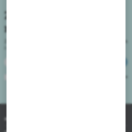
Zapisz się do
newslettera
Zapisz się do newslettera na naszym sklepie internetowym
i
otrzymuj informacje o nowościach i promocjach.
ZAPISZ SIĘ
Wyrażam zgodę na otrzymywanie drogą elektroniczną na wskazany przeze
mnie adres e-mail informacji dotyczących usług świadczonych przez
Administratora. Zgoda może zostać cofnięta w każdym czasie.
Polityka
prywatności
*
INFORMACJE