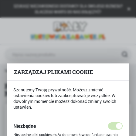
SZUKASZ NIEZAWODNEGO DOSTAWCY DLA SWOJEGO BIZNESU?
USTAWIENIA REGIONALNE
DLACZEGO WARTO DO NAS DOŁĄCZYĆ?
Lokalizacja
Polska
Język
polski
Waluta
Rzutnik projektor ze slajdami NAUKA RYSOWANIA fioletowy
ZARZĄDZAJ PLIKAMI COOKIE
Polski złoty (PLN)
Rzutnik projektor ze slajdami
Szanujemy Twoją prywatność. Możesz zmienić
NAUKA RYSOWANIA fioletowy
ZAPISZ
ustawienia cookies lub zaakceptować je wszystkie. W
dowolnym momencie możesz dokonać zmiany swoich
ustawień.
Niezbędne
Niezbędne pliki cookies służą do prawidłowego funkcjonowania