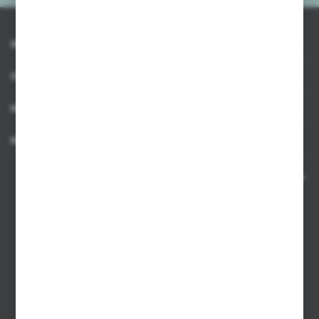
INFORMACJE
OBSŁUGA KLIENTA
MOJE KONTO
MASZ PYTANIE
Kontakt telefoniczny 8:00-17:00 w dni robocze oraz 8:00-14:00
w soboty
Dział sprzedaży internetowej
+48 533 677 055
Dział sprzedaży stacjonarnej
+48 745 57 35
Zakupy hurtowe
+48 793 612 067