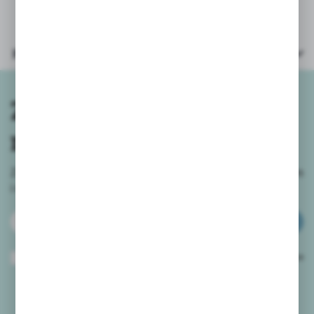
Parametry
Zapisz się do
newslettera
Zapisz się do newslettera na naszym sklepie internetowym
i
otrzymuj informacje o nowościach i promocjach.
ZAPISZ SIĘ
Wyrażam zgodę na otrzymywanie drogą elektroniczną na wskazany przeze
mnie adres e-mail informacji dotyczących usług świadczonych przez
Administratora. Zgoda może zostać cofnięta w każdym czasie.
Polityka
prywatności
*