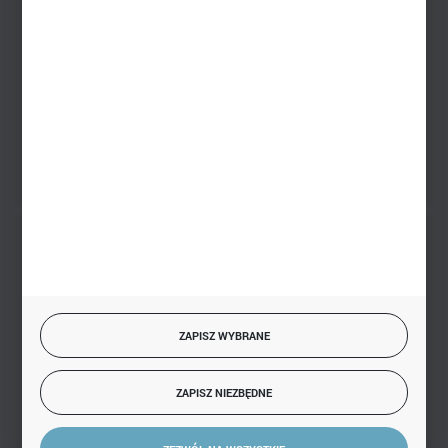
sklep@hurtowniazabawek.pl
PHU BIAŁY
Białystok, ul. Handlowa 13
FORMULARZ KONTAKTOWY
BEZPIECZNE PŁATNOŚCI
ZAPISZ WYBRANE
SZYBKA DOSTAWA
ZAPISZ NIEZBĘDNE