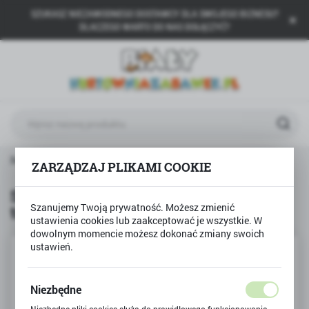
SZUKASZ NIEZAWODNEGO DOSTAWCY DLA SWOJEGO BIZNESU?
USTAWIENIA REGIONALNE
DLACZEGO WARTO DO NAS DOŁĄCZYĆ?
Lokalizacja
Polska
Język
polski
Waluta
rodukty
Scriba krzyżówka 2 gry słowne, gra towarzyska
ZARZĄDZAJ PLIKAMI COOKIE
Polski złoty (PLN)
Scriba krzyżówka 2 gry słowne, gra
Szanujemy Twoją prywatność. Możesz zmienić
towarzyska
ZAPISZ
ustawienia cookies lub zaakceptować je wszystkie. W
dowolnym momencie możesz dokonać zmiany swoich
ustawień.
Niezbędne