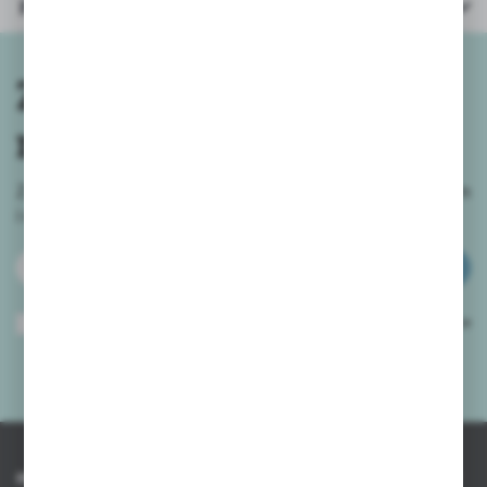
Parametry
Zapisz się do
newslettera
Zapisz się do newslettera na naszym sklepie internetowym
i
otrzymuj informacje o nowościach i promocjach.
ZAPISZ SIĘ
Wyrażam zgodę na otrzymywanie drogą elektroniczną na wskazany przeze
mnie adres e-mail informacji dotyczących usług świadczonych przez
Administratora. Zgoda może zostać cofnięta w każdym czasie.
Polityka
prywatności
*
INFORMACJE