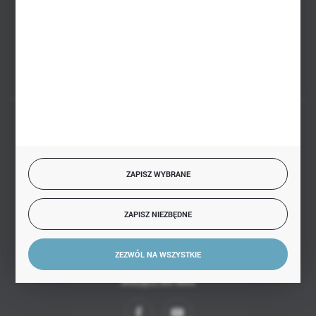
PHU BIAŁY
Białystok, ul. Handlowa 13
FORMULARZ KONTAKTOWY
BEZPIECZNE PŁATNOŚCI
ZAPISZ WYBRANE
SZYBKA DOSTAWA
ZAPISZ NIEZBĘDNE
ZEZWÓL NA WSZYSTKIE
DOŁĄCZ DO NAS