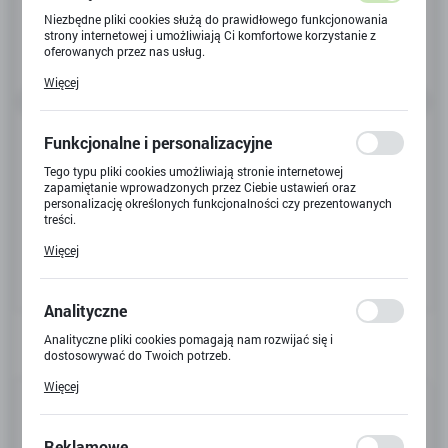
Niezbędne pliki cookies służą do prawidłowego funkcjonowania
strony internetowej i umożliwiają Ci komfortowe korzystanie z
oferowanych przez nas usług.
Pliki cookies odpowiadają na podejmowane przez Ciebie działania
Więcej
w celu m.in. dostosowania Twoich ustawień preferencji
prywatności, logowania czy wypełniania formularzy. Dzięki plikom
cookies strona, z której korzystasz, może działać bez zakłóceń.
Funkcjonalne i personalizacyjne
Tego typu pliki cookies umożliwiają stronie internetowej
zapamiętanie wprowadzonych przez Ciebie ustawień oraz
personalizację określonych funkcjonalności czy prezentowanych
treści.
Dzięki tym plikom cookies możemy zapewnić Ci większy komfort
Więcej
korzystania z funkcjonalności naszej strony poprzez dopasowanie
jej do Twoich indywidualnych preferencji. Wyrażenie zgody na
funkcjonalne i personalizacyjne pliki cookies gwarantuje
dostępność większej ilości funkcji na stronie.
Analityczne
Analityczne pliki cookies pomagają nam rozwijać się i
dostosowywać do Twoich potrzeb.
Cookies analityczne pozwalają na uzyskanie informacji w zakresie
Więcej
wykorzystywania witryny internetowej, miejsca oraz częstotliwości,
Kod produktu:
22519W
z jaką odwiedzane są nasze serwisy www. Dane pozwalają nam na
ocenę naszych serwisów internetowych pod względem ich
Kod EAN:
popularności wśród użytkowników. Zgromadzone informacje są
Reklamowe