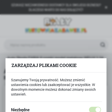
SZUKASZ NIEZAWODNEGO DOSTAWCY DLA SWOJEGO BIZNESU?
USTAWIENIA REGIONALNE
DLACZEGO WARTO DO NAS DOŁĄCZYĆ?
Lokalizacja
Polska
Język
polski
Waluta
Auto Skoda FABIA II combi model metalowy WELLY 1:24
Polski złoty (PLN)
ZARZĄDZAJ PLIKAMI COOKIE
Auto Skoda FABIA II combi model
metalowy WELLY 1:24
ZAPISZ
Szanujemy Twoją prywatność. Możesz zmienić
ustawienia cookies lub zaakceptować je wszystkie. W
dowolnym momencie możesz dokonać zmiany swoich
ustawień.
Niezbędne