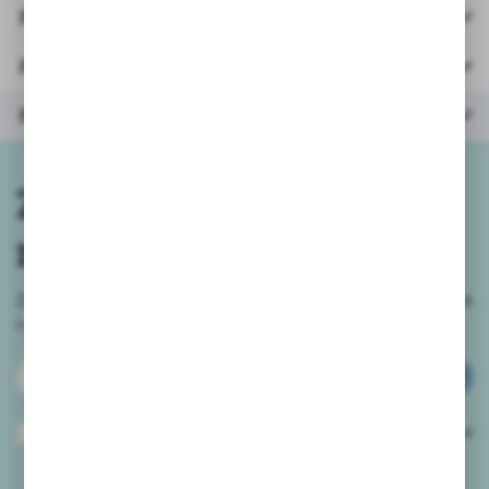
Pliki do pobrania
Parametry
Polecane produkty
Zapisz się do
newslettera
Zapisz się do newslettera na naszym sklepie internetowym
i
otrzymuj informacje o nowościach i promocjach.
ZAPISZ SIĘ
Wyrażam zgodę na otrzymywanie drogą elektroniczną na wskazany przeze
mnie adres e-mail informacji dotyczących usług świadczonych przez
Administratora. Zgoda może zostać cofnięta w każdym czasie.
Polityka
prywatności
*