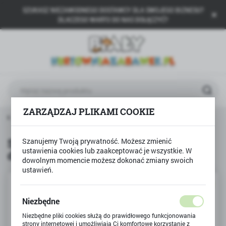
SZUKASZ NIEZAWODNEGO DOSTAWCY DLA SWOJEGO BIZNESU?
USTAWIENIA REGIONALNE
DLACZEGO WARTO DO NAS DOŁĄCZYĆ?
Lokalizacja
Polska
Język
polski
ZARZĄDZAJ PLIKAMI COOKIE
Waluta
wna
Produkty
Slime GLUT w słoiczku MINION duży
Polski złoty (PLN)
Slime GLUT w słoiczku MINION
Szanujemy Twoją prywatność. Możesz zmienić
ustawienia cookies lub zaakceptować je wszystkie. W
duży
ZAPISZ
dowolnym momencie możesz dokonać zmiany swoich
ustawień.
NOWOŚĆ
Niezbędne
Niezbędne pliki cookies służą do prawidłowego funkcjonowania
strony internetowej i umożliwiają Ci komfortowe korzystanie z