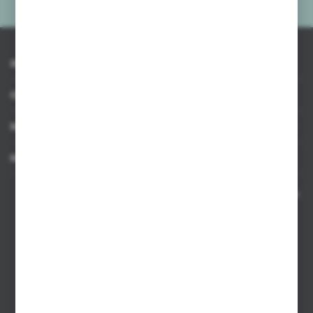
INFORMACJE
OBSŁUGA KLIENTA
MOJE KONTO
MASZ PYTANIE
Kontakt telefoniczny 8:00-17:00 w dni robocze oraz 8:00-14:00
w soboty
Dział sprzedaży internetowej
+48 533 677 055
Dział sprzedaży stacjonarnej
+48 745 57 35
Zakupy hurtowe