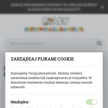
SZUKASZ NIEZAWODNEGO DOSTAWCY DLA SWOJEGO BIZNESU?
USTAWIENIA REGIONALNE
DLACZEGO WARTO DO NAS DOŁĄCZYĆ?
Lokalizacja
Polska
Język
polski
Waluta
Produkty
Smartfon dla dziecka telefon Smily Play
ZARZĄDZAJ PLIKAMI COOKIE
Polski złoty (PLN)
Smartfon dla dziecka telefon Smily
Play
Szanujemy Twoją prywatność. Możesz zmienić
ZAPISZ
ustawienia cookies lub zaakceptować je wszystkie. W
dowolnym momencie możesz dokonać zmiany swoich
ustawień.
Niezbędne