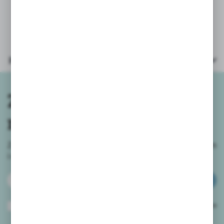
* wymiary opakowania: 20x5x15cm
Parametry
Zapisz się do
newslettera
Zapisz się do newslettera na naszym sklepie internetowym
i
otrzymuj informacje o nowościach i promocjach.
ZAPISZ SIĘ
Wyrażam zgodę na otrzymywanie drogą elektroniczną na wskazany przeze
mnie adres e-mail informacji dotyczących usług świadczonych przez
Administratora. Zgoda może zostać cofnięta w każdym czasie.
Polityka