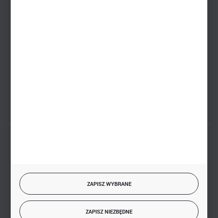
Zakupy hurtowe
+48 793 612 067
sklep@hurtowniazabawek.pl
PHU BIAŁY
Białystok, ul. Handlowa 13
FORMULARZ KONTAKTOWY
BEZPIECZNE PŁATNOŚCI
ZAPISZ WYBRANE
SZYBKA DOSTAWA
ZAPISZ NIEZBĘDNE