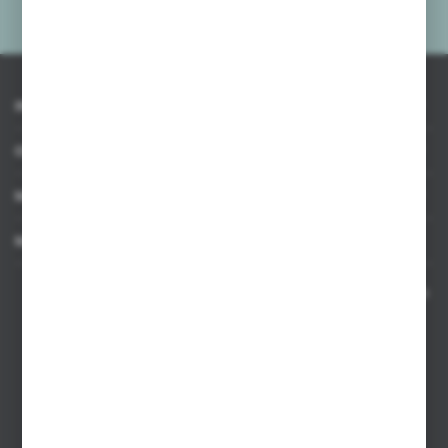
prywatności
*
INFORMACJE
OBSŁUGA KLIENTA
MOJE KONTO
MASZ PYTANIE
Kontakt telefoniczny 8:00-17:00 w dni robocze oraz 8:00-14:00
w soboty
Dział sprzedaży internetowej
+48 533 677 055
Dział sprzedaży stacjonarnej
+48 745 57 35