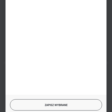
Zakupy hurtowe
+48 793 612 067
sklep@hurtowniazabawek.pl
PHU BIAŁY
Białystok, ul. Handlowa 13
FORMULARZ KONTAKTOWY
BEZPIECZNE PŁATNOŚCI
SZYBKA DOSTAWA
ZAPISZ WYBRANE