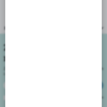
Wysokość świeczki: około 9cm.
Parametry
Zapisz się do
newslettera
Zapisz się do newslettera na naszym sklepie internetowym
i
otrzymuj informacje o nowościach i promocjach.
ZAPISZ SIĘ
Wyrażam zgodę na otrzymywanie drogą elektroniczną na wskazany przeze
mnie adres e-mail informacji dotyczących usług świadczonych przez
Administratora. Zgoda może zostać cofnięta w każdym czasie.
Polityka