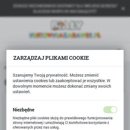
SZUKASZ NIEZAWODNEGO DOSTAWCY DLA SWOJEGO BIZNESU?
USTAWIENIA REGIONALNE
DLACZEGO WARTO DO NAS DOŁĄCZYĆ?
Lokalizacja
Polska
Język
polski
ZARZĄDZAJ PLIKAMI COOKIE
Waluta
łówna
Produkty
Świeczka cyferka z kropeczkami 8
Polski złoty (PLN)
Szanujemy Twoją prywatność. Możesz zmienić
Świeczka cyferka z kropeczkami 8
ustawienia cookies lub zaakceptować je wszystkie. W
dowolnym momencie możesz dokonać zmiany swoich
ZAPISZ
ustawień.
Niezbędne
Niezbędne pliki cookies służą do prawidłowego funkcjonowania
strony internetowej i umożliwiają Ci komfortowe korzystanie z
oferowanych przez nas usług.