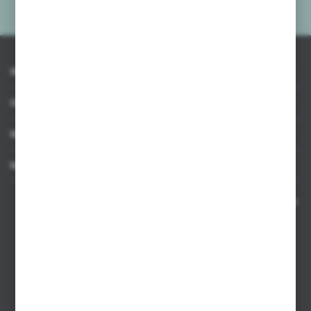
prywatności
*
INFORMACJE
OBSŁUGA KLIENTA
MOJE KONTO
MASZ PYTANIE
Kontakt telefoniczny 8:00-17:00 w dni robocze oraz 8:00-14:00
w soboty
Dział sprzedaży internetowej
+48 533 677 055
Dział sprzedaży stacjonarnej
+48 745 57 35