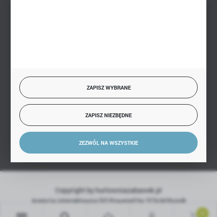
BEZPIECZNE PŁATNOŚCI
SZYBKA DOSTAWA
ZAPISZ WYBRANE
ZAPISZ NIEZBĘDNE
DOŁĄCZ DO NAS
ZEZWÓL NA WSZYSTKIE
Copyright by hurtowniazabawek.pl
Agencja interaktywna
[ti]
Powered by
2ClickShop®
0