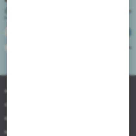
Zapisz się do newslettera na naszym sklepie internetowym
i
otrzymuj informacje o nowościach i promocjach.
ZAPISZ SIĘ
Wyrażam zgodę na otrzymywanie drogą elektroniczną na wskazany przeze
mnie adres e-mail informacji dotyczących usług świadczonych przez
Administratora. Zgoda może zostać cofnięta w każdym czasie.
Polityka
prywatności
*
INFORMACJE
OBSŁUGA KLIENTA
MOJE KONTO
MASZ PYTANIE