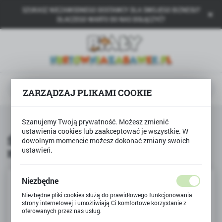
SZUKASZ NIEZAWODNEGO DOSTAWCY DLA SWOJEGO BIZNESU?
USTAWIENIA REGIONALNE
DLACZEGO WARTO DO NAS DOŁĄCZYĆ?
Lokalizacja
Polska
Język
polski
ZARZĄDZAJ PLIKAMI COOKIE
Waluta
na
Produkty
Świeczki urodzinowe 24szt niebieskie
Polski złoty (PLN)
Szanujemy Twoją prywatność. Możesz zmienić
ustawienia cookies lub zaakceptować je wszystkie. W
Świeczki urodzinowe 24szt
dowolnym momencie możesz dokonać zmiany swoich
niebieskie
ustawień.
ZAPISZ
Niezbędne
Niezbędne pliki cookies służą do prawidłowego funkcjonowania
strony internetowej i umożliwiają Ci komfortowe korzystanie z
oferowanych przez nas usług.
Pliki cookies odpowiadają na podejmowane przez Ciebie działania