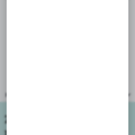
ZESTAW PARTY
ŚWIECZKI URODZINOWE
Kolorowe świeczki urodzinowe -
niebieskie mix.
Wysokość: 6cm, w opakowaniu 24szt
+ podstawki 12szt.
Parametry
Zapisz się do
newslettera