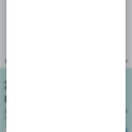
- szablony: pozytyw - 8szt,
- szablony: negatyw - 8szt,
- kredki 12szt,
- ołówek 1szt,
- bloczek 1szt,
- instrukcja 1szt.
Wielkość opakowania 19,5x18,5x5,5 cm.
Parametry
Zapisz się do
newslettera
Zapisz się do newslettera na naszym sklepie internetowym
i
otrzymuj informacje o nowościach i promocjach.
ZAPISZ SIĘ