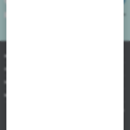
Wyrażam zgodę na otrzymywanie drogą elektroniczną na wskazany przeze
mnie adres e-mail informacji dotyczących usług świadczonych przez
Administratora. Zgoda może zostać cofnięta w każdym czasie.
Polityka
prywatności
*
INFORMACJE
OBSŁUGA KLIENTA
MOJE KONTO
MASZ PYTANIE
Kontakt telefoniczny 8:00-17:00 w dni robocze oraz 8:00-14:00
w soboty
Dział sprzedaży internetowej