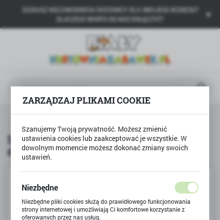
SZUKASZ NIEZAWODNEGO DOSTAWCY DLA SWOJEGO BIZNESU?
USTAWIENIA REGIONALNE
DLACZEGO WARTO DO NAS DOŁĄCZYĆ?
Lokalizacja
Polska
Język
polski
ZARZĄDZAJ PLIKAMI COOKIE
Waluta
Produkty
Szablony do malowania dla dziewczynek
Polski złoty (PLN)
Szanujemy Twoją prywatność. Możesz zmienić
Szablony do malowania dla
ustawienia cookies lub zaakceptować je wszystkie. W
dowolnym momencie możesz dokonać zmiany swoich
dziewczynek
ZAPISZ
ustawień.
Niezbędne
Niezbędne pliki cookies służą do prawidłowego funkcjonowania
strony internetowej i umożliwiają Ci komfortowe korzystanie z
oferowanych przez nas usług.