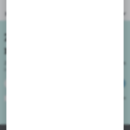
Parametry
Zapisz się do
newslettera
Zapisz się do newslettera na naszym sklepie internetowym
i
otrzymuj informacje o nowościach i promocjach.
ZAPISZ SIĘ
Wyrażam zgodę na otrzymywanie drogą elektroniczną na wskazany przeze
mnie adres e-mail informacji dotyczących usług świadczonych przez
Administratora. Zgoda może zostać cofnięta w każdym czasie.
Polityka
prywatności
*