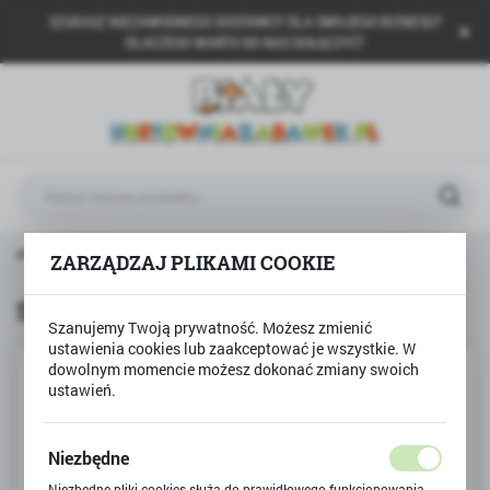
SZUKASZ NIEZAWODNEGO DOSTAWCY DLA SWOJEGO BIZNESU?
USTAWIENIA REGIONALNE
DLACZEGO WARTO DO NAS DOŁĄCZYĆ?
Lokalizacja
Polska
Język
polski
Waluta
łówna
Produkty
Szablony do rysowania - SPIRALA
ZARZĄDZAJ PLIKAMI COOKIE
Polski złoty (PLN)
Szablony do rysowania - SPIRALA
Szanujemy Twoją prywatność. Możesz zmienić
ZAPISZ
ustawienia cookies lub zaakceptować je wszystkie. W
dowolnym momencie możesz dokonać zmiany swoich
ustawień.
Niezbędne
Niezbędne pliki cookies służą do prawidłowego funkcjonowania