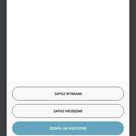
sklep@hurtowniazabawek.pl
PHU BIAŁY
Białystok, ul. Handlowa 13
FORMULARZ KONTAKTOWY
BEZPIECZNE PŁATNOŚCI
ZAPISZ WYBRANE
SZYBKA DOSTAWA
ZAPISZ NIEZBĘDNE
ZEZWÓL NA WSZYSTKIE
DOŁĄCZ DO NAS