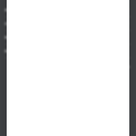
INFORMACJE
OBSŁUGA KLIENTA
MOJE KONTO
MASZ PYTANIE
Kontakt telefoniczny 8:00-17:00 w dni robocze oraz 8:00-14:00
w soboty
Dział sprzedaży internetowej
+48 533 677 055
Dział sprzedaży stacjonarnej
+48 745 57 35
Zakupy hurtowe
+48 793 612 067