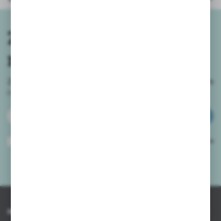
Zapisz się do
newslettera
Zapisz się do newslettera na naszym sklepie internetowym
i
otrzymuj informacje o nowościach i promocjach.
ZAPISZ SIĘ
Wyrażam zgodę na otrzymywanie drogą elektroniczną na wskazany przeze
mnie adres e-mail informacji dotyczących usług świadczonych przez
Administratora. Zgoda może zostać cofnięta w każdym czasie.
Polityka
prywatności
*
INFORMACJE