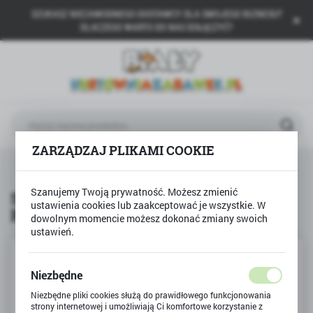
SZUKASZ NIEZAWODNEGO DOSTAWCY DLA SWOJEGO BIZNESU?
USTAWIENIA REGIONALNE
DLACZEGO WARTO DO NAS DOŁĄCZYĆ?
Lokalizacja
Polska
Język
polski
ZARZĄDZAJ PLIKAMI COOKIE
Waluta
Produkty
Szeleszcząca Książeczka Ślimak Różowy
Polski złoty (PLN)
Szanujemy Twoją prywatność. Możesz zmienić
Szeleszcząca Książeczka Ślimak
ustawienia cookies lub zaakceptować je wszystkie. W
Różowy
ZAPISZ
dowolnym momencie możesz dokonać zmiany swoich
ustawień.
Niezbędne
Niezbędne pliki cookies służą do prawidłowego funkcjonowania
strony internetowej i umożliwiają Ci komfortowe korzystanie z