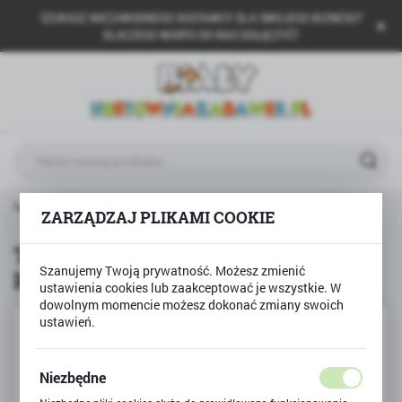
SZUKASZ NIEZAWODNEGO DOSTAWCY DLA SWOJEGO BIZNESU?
USTAWIENIA REGIONALNE
DLACZEGO WARTO DO NAS DOŁĄCZYĆ?
Lokalizacja
Polska
Język
polski
Waluta
Produkty
Tablica ZNIKOPIS Kolorowe pola do pisania
ZARZĄDZAJ PLIKAMI COOKIE
Polski złoty (PLN)
Tablica ZNIKOPIS Kolorowe pola do
pisania
Szanujemy Twoją prywatność. Możesz zmienić
ZAPISZ
ustawienia cookies lub zaakceptować je wszystkie. W
dowolnym momencie możesz dokonać zmiany swoich
ustawień.
Niezbędne