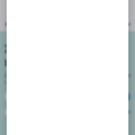
Parametry
Zapisz się do
newslettera
Zapisz się do newslettera na naszym sklepie internetowym
i
otrzymuj informacje o nowościach i promocjach.
ZAPISZ SIĘ
Wyrażam zgodę na otrzymywanie drogą elektroniczną na wskazany przeze
mnie adres e-mail informacji dotyczących usług świadczonych przez
Administratora. Zgoda może zostać cofnięta w każdym czasie.
Polityka
prywatności
*