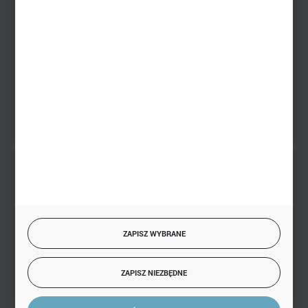
sklep@hurtowniazabawek.pl
PHU BIAŁY
Białystok, ul. Handlowa 13
FORMULARZ KONTAKTOWY
BEZPIECZNE PŁATNOŚCI
ZAPISZ WYBRANE
SZYBKA DOSTAWA
ZAPISZ NIEZBĘDNE