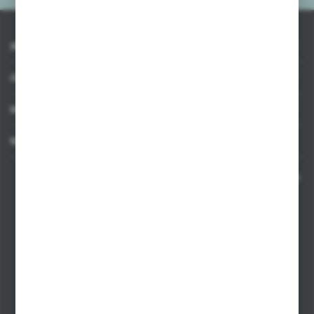
INFORMACJE
OBSŁUGA KLIENTA
MOJE KONTO
MASZ PYTANIE
Kontakt telefoniczny 8:00-17:00 w dni robocze oraz 8:00-14:00
w soboty
Dział sprzedaży internetowej
+48 533 677 055
Dział sprzedaży stacjonarnej
+48 745 57 35
Zakupy hurtowe
+48 793 612 067