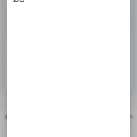
komunikatów na podstawie analizy Twoich upodobań oraz
Twoich zwyczajów dotyczących przeglądanej witryny internetowej.
Treści promocyjne mogą pojawić się na stronach podmiotów
trzecich lub firm będących naszymi partnerami oraz innych
4,40 zł
dostawców usług. Firmy te działają w charakterze pośredników
prezentujących nasze treści w postaci wiadomości, ofert,
komunikatów mediów społecznościowych.
POWIADOM O DOSTĘPNOŚCI
ZAPYTAJ O PRODUKT
Dodaj do ulubionych
OPIS PRODUKTU
PARAMETRY
Opis produktu