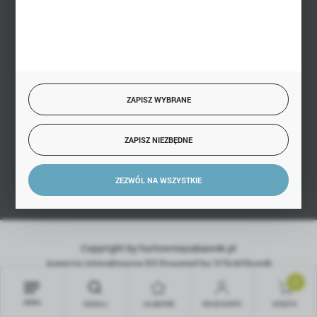
SZYBKA DOSTAWA
ZAPISZ WYBRANE
ZAPISZ NIEZBĘDNE
DOŁĄCZ DO NAS
ZEZWÓL NA WSZYSTKIE
Copyright by hurtowniazabawek.pl
Agencja interaktywna
[ti]
Powered by
2ClickShop®
0
MENU
SZUKAJ
ULUBIONE
MOJE KONTO
KOSZYK