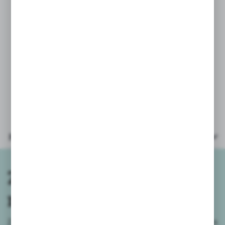
ZESTAW PARTY
TALERZYKI PAPIEROWE KROPKI
Zestaw papierowych talerzyków, które
urozmaicą przyjęcie urodzinowe.
Średnica talerzyka 18cm,
w opakowaniu 6szt.
Parametry
Zapisz się do
newslettera
Zapisz się do newslettera na naszym sklepie internetowym