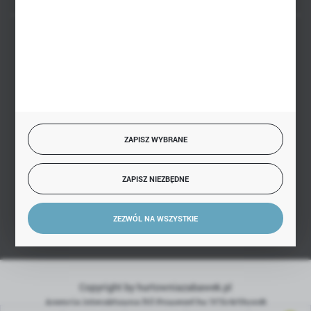
BEZPIECZNE PŁATNOŚCI
SZYBKA DOSTAWA
ZAPISZ WYBRANE
ZAPISZ NIEZBĘDNE
DOŁĄCZ DO NAS
ZEZWÓL NA WSZYSTKIE
Copyright by hurtowniazabawek.pl
Agencja interaktywna
[ti]
Powered by
2ClickShop®