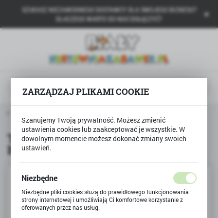
SZUKASZ NIEZAWODNEGO DOSTAWCY DLA SWOJEGO BIZNESU?
USTAWIENIA REGIONALNE
DLACZEGO WARTO DO NAS DOŁĄCZYĆ?
Lokalizacja
Polska
Język
polski
ZARZĄDZAJ PLIKAMI COOKIE
Waluta
kty
Talerzyki papierowe 6szt HAPPY BIRTHDAY różowe
Polski złoty (PLN)
Szanujemy Twoją prywatność. Możesz zmienić
ustawienia cookies lub zaakceptować je wszystkie. W
Talerzyki papierowe 6szt HAPPY
dowolnym momencie możesz dokonać zmiany swoich
BIRTHDAY różowe
ustawień.
ZAPISZ
Niezbędne
Niezbędne pliki cookies służą do prawidłowego funkcjonowania
strony internetowej i umożliwiają Ci komfortowe korzystanie z
oferowanych przez nas usług.
Pliki cookies odpowiadają na podejmowane przez Ciebie działania