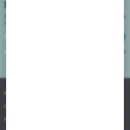
newslettera
Zapisz się do newslettera na naszym sklepie internetowym
i
otrzymuj informacje o nowościach i promocjach.
ZAPISZ SIĘ
Wyrażam zgodę na otrzymywanie drogą elektroniczną na wskazany przeze
mnie adres e-mail informacji dotyczących usług świadczonych przez
Administratora. Zgoda może zostać cofnięta w każdym czasie.
Polityka
prywatności
*
INFORMACJE
OBSŁUGA KLIENTA
MOJE KONTO