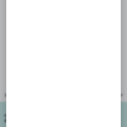
ZESTAW PARTY
TALERZYKI PAPIEROWE HAPPY
BIRTHDAY
Zestaw papierowych talerzyków, które
urozmaicą przyjęcie urodzinowe.
Średnica talerzyka 18cm,
w opakowaniu 6szt.
Parametry
Zapisz się do