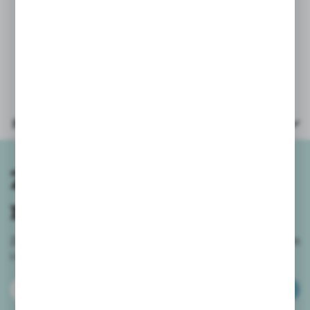
* temperówka 7x6,5cm.
Temperówki dostępne w różnych
kolorach - wysyłamy losowo wybrane.
Parametry
Zapisz się do
newslettera
Zapisz się do newslettera na naszym sklepie internetowym
i
otrzymuj informacje o nowościach i promocjach.
ZAPISZ SIĘ