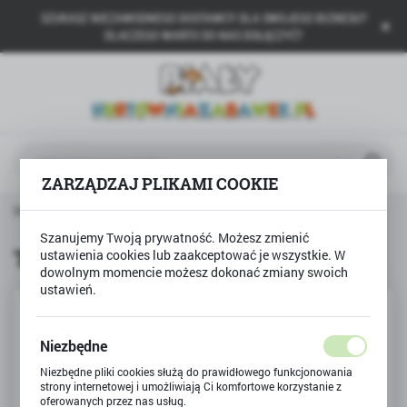
SZUKASZ NIEZAWODNEGO DOSTAWCY DLA SWOJEGO BIZNESU?
USTAWIENIA REGIONALNE
DLACZEGO WARTO DO NAS DOŁĄCZYĆ?
Lokalizacja
Polska
Język
polski
ZARZĄDZAJ PLIKAMI COOKIE
Waluta
 główna
Produkty
Temperówka potrójna BAMBINO
Polski złoty (PLN)
Szanujemy Twoją prywatność. Możesz zmienić
Temperówka potrójna BAMBINO
ustawienia cookies lub zaakceptować je wszystkie. W
dowolnym momencie możesz dokonać zmiany swoich
ZAPISZ
ustawień.
Niezbędne
Niezbędne pliki cookies służą do prawidłowego funkcjonowania
strony internetowej i umożliwiają Ci komfortowe korzystanie z
oferowanych przez nas usług.