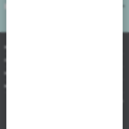
Wyrażam zgodę na otrzymywanie drogą elektroniczną na wskazany przeze
mnie adres e-mail informacji dotyczących usług świadczonych przez
Administratora. Zgoda może zostać cofnięta w każdym czasie.
Polityka
prywatności
*
INFORMACJE
OBSŁUGA KLIENTA
MOJE KONTO
MASZ PYTANIE
Kontakt telefoniczny 8:00-17:00 w dni robocze oraz 8:00-14:00
w soboty
Dział sprzedaży internetowej
+48 533 677 055