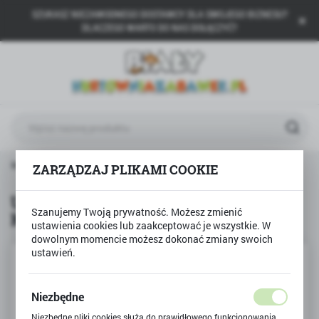
SZUKASZ NIEZAWODNEGO DOSTAWCY DLA SWOJEGO BIZNESU?
USTAWIENIA REGIONALNE
DLACZEGO WARTO DO NAS DOŁĄCZYĆ?
Lokalizacja
Polska
Język
polski
Waluta
dukty
Układanka piramidka do wody - KUBEK w KUBEK
ZARZĄDZAJ PLIKAMI COOKIE
Polski złoty (PLN)
Układanka piramidka do wody -
Szanujemy Twoją prywatność. Możesz zmienić
KUBEK w KUBEK
ZAPISZ
ustawienia cookies lub zaakceptować je wszystkie. W
dowolnym momencie możesz dokonać zmiany swoich
ustawień.
Niezbędne
Niezbędne pliki cookies służą do prawidłowego funkcjonowania