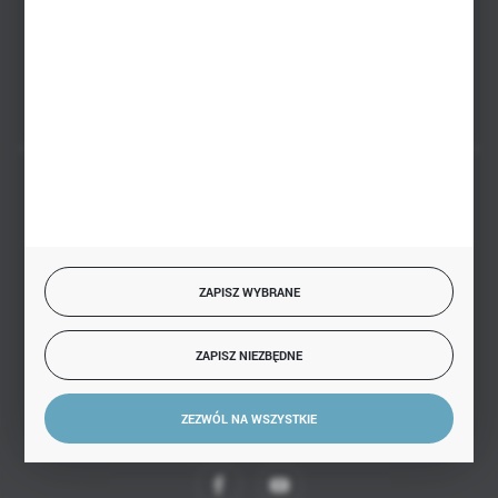
Białystok, ul. Handlowa 13
FORMULARZ KONTAKTOWY
BEZPIECZNE PŁATNOŚCI
ZAPISZ WYBRANE
SZYBKA DOSTAWA
ZAPISZ NIEZBĘDNE
ZEZWÓL NA WSZYSTKIE
DOŁĄCZ DO NAS