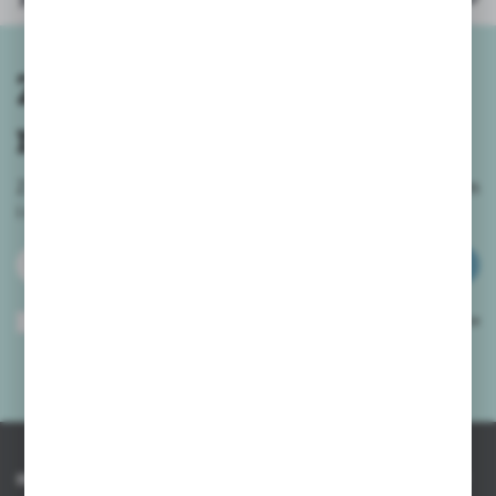
Zapisz się do
newslettera
Zapisz się do newslettera na naszym sklepie internetowym
i
otrzymuj informacje o nowościach i promocjach.
ZAPISZ SIĘ
Wyrażam zgodę na otrzymywanie drogą elektroniczną na wskazany przeze
mnie adres e-mail informacji dotyczących usług świadczonych przez
Administratora. Zgoda może zostać cofnięta w każdym czasie.
Polityka
prywatności
*
INFORMACJE