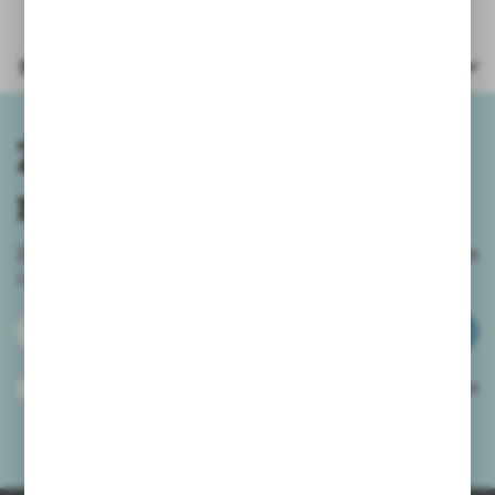
Parametry
Zapisz się do
newslettera
Zapisz się do newslettera na naszym sklepie internetowym
i
otrzymuj informacje o nowościach i promocjach.
ZAPISZ SIĘ
Wyrażam zgodę na otrzymywanie drogą elektroniczną na wskazany przeze
mnie adres e-mail informacji dotyczących usług świadczonych przez
Administratora. Zgoda może zostać cofnięta w każdym czasie.
Polityka
prywatności
*