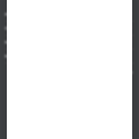
INFORMACJE
OBSŁUGA KLIENTA
MOJE KONTO
MASZ PYTANIE
Kontakt telefoniczny 8:00-17:00 w dni robocze oraz 8:00-14:00
w soboty
Dział sprzedaży internetowej
+48 533 677 055
Dział sprzedaży stacjonarnej
+48 745 57 35
Zakupy hurtowe
+48 793 612 067