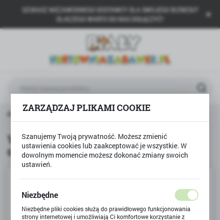
SZUKASZ NIEZAWODNEGO DOSTAWCY DLA SWOJEGO BIZNESU?
USTAWIENIA REGIONALNE
DLACZEGO WARTO DO NAS DOŁĄCZYĆ?
Lokalizacja
Polska
Język
polski
ZARZĄDZAJ PLIKAMI COOKIE
Waluta
rodukty
VTech - Książeczka edukacyjna - cała naprzód!
Polski złoty (PLN)
VTech - Książeczka edukacyjna -
Szanujemy Twoją prywatność. Możesz zmienić
ustawienia cookies lub zaakceptować je wszystkie. W
cała naprzód!
ZAPISZ
dowolnym momencie możesz dokonać zmiany swoich
ustawień.
Niezbędne
Niezbędne pliki cookies służą do prawidłowego funkcjonowania
strony internetowej i umożliwiają Ci komfortowe korzystanie z