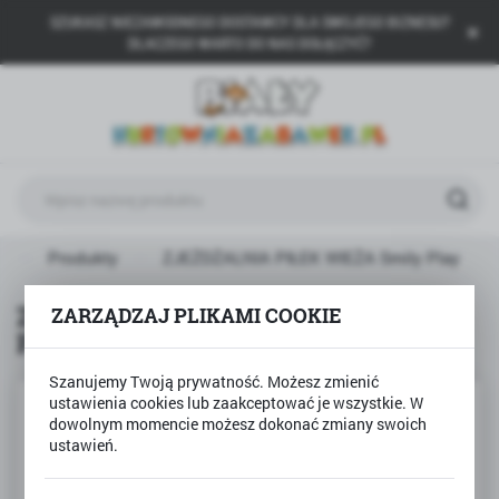
SZUKASZ NIEZAWODNEGO DOSTAWCY DLA SWOJEGO BIZNESU?
USTAWIENIA REGIONALNE
DLACZEGO WARTO DO NAS DOŁĄCZYĆ?
Lokalizacja
Polska
Język
polski
Waluta
a
Produkty
ZJEŻDŻALNIA PIŁEK WIEŻA Smily Play
Polski złoty (PLN)
ZJEŻDŻALNIA PIŁEK WIEŻA Smily
ZARZĄDZAJ PLIKAMI COOKIE
Play
ZAPISZ
Szanujemy Twoją prywatność. Możesz zmienić
ustawienia cookies lub zaakceptować je wszystkie. W
dowolnym momencie możesz dokonać zmiany swoich
ustawień.