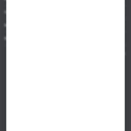
OBSŁUGA KLIENTA
MOJE KONTO
MASZ PYTANIE
Kontakt telefoniczny 8:00-17:00 w dni robocze oraz 8:00-14:00
w soboty
Dział sprzedaży internetowej
+48 533 677 055
Dział sprzedaży stacjonarnej
+48 745 57 35
Zakupy hurtowe
+48 793 612 067
sklep@hurtowniazabawek.pl