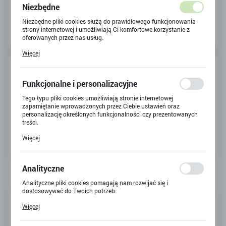
Niezbędne
Niezbędne pliki cookies służą do prawidłowego funkcjonowania
strony internetowej i umożliwiają Ci komfortowe korzystanie z
oferowanych przez nas usług.
Pliki cookies odpowiadają na podejmowane przez Ciebie działania
Więcej
w celu m.in. dostosowania Twoich ustawień preferencji
prywatności, logowania czy wypełniania formularzy. Dzięki plikom
cookies strona, z której korzystasz, może działać bez zakłóceń.
Funkcjonalne i personalizacyjne
Tego typu pliki cookies umożliwiają stronie internetowej
zapamiętanie wprowadzonych przez Ciebie ustawień oraz
personalizację określonych funkcjonalności czy prezentowanych
treści.
Dzięki tym plikom cookies możemy zapewnić Ci większy komfort
Więcej
korzystania z funkcjonalności naszej strony poprzez dopasowanie
jej do Twoich indywidualnych preferencji. Wyrażenie zgody na
funkcjonalne i personalizacyjne pliki cookies gwarantuje
dostępność większej ilości funkcji na stronie.
Analityczne
Analityczne pliki cookies pomagają nam rozwijać się i
dostosowywać do Twoich potrzeb.
Kod produktu:
X-3728
Cookies analityczne pozwalają na uzyskanie informacji w zakresie
Więcej
wykorzystywania witryny internetowej, miejsca oraz częstotliwości,
z jaką odwiedzane są nasze serwisy www. Dane pozwalają nam na
Kod EAN:
4895038551411
ocenę naszych serwisów internetowych pod względem ich