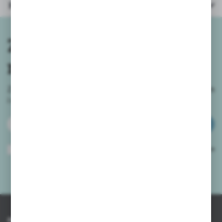
Parametry
Zapisz się do
newslettera
Zapisz się do newslettera na naszym sklepie internetowym
i
otrzymuj informacje o nowościach i promocjach.
ZAPISZ SIĘ
Wyrażam zgodę na otrzymywanie drogą elektroniczną na wskazany przeze
mnie adres e-mail informacji dotyczących usług świadczonych przez
Administratora. Zgoda może zostać cofnięta w każdym czasie.
Polityka
prywatności
*
INFORMACJE