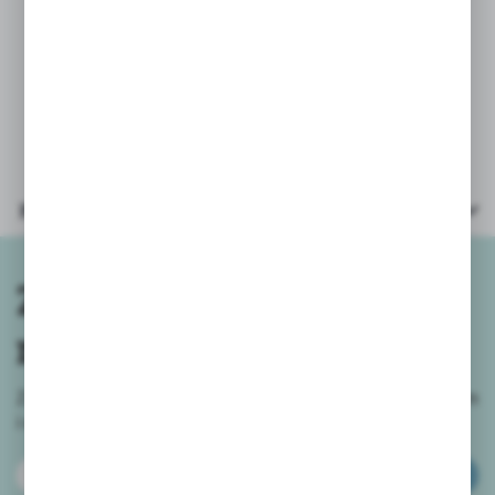
* opakowanie: otwarty kartonik
22x19x7cm
* zasilanie: baterie 2xAA (paluszek)
załączone testowe
Parametry
Zapisz się do
newslettera
Zapisz się do newslettera na naszym sklepie internetowym
i
otrzymuj informacje o nowościach i promocjach.
ZAPISZ SIĘ