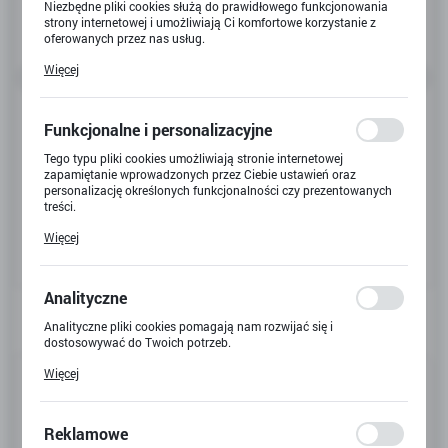
Niezbędne pliki cookies służą do prawidłowego funkcjonowania
strony internetowej i umożliwiają Ci komfortowe korzystanie z
oferowanych przez nas usług.
Pliki cookies odpowiadają na podejmowane przez Ciebie działania
Więcej
w celu m.in. dostosowania Twoich ustawień preferencji
prywatności, logowania czy wypełniania formularzy. Dzięki plikom
cookies strona, z której korzystasz, może działać bez zakłóceń.
Funkcjonalne i personalizacyjne
Tego typu pliki cookies umożliwiają stronie internetowej
zapamiętanie wprowadzonych przez Ciebie ustawień oraz
personalizację określonych funkcjonalności czy prezentowanych
treści.
Dzięki tym plikom cookies możemy zapewnić Ci większy komfort
Więcej
korzystania z funkcjonalności naszej strony poprzez dopasowanie
jej do Twoich indywidualnych preferencji. Wyrażenie zgody na
funkcjonalne i personalizacyjne pliki cookies gwarantuje
dostępność większej ilości funkcji na stronie.
Analityczne
Analityczne pliki cookies pomagają nam rozwijać się i
dostosowywać do Twoich potrzeb.
Cookies analityczne pozwalają na uzyskanie informacji w zakresie
Kod produktu:
X-4305
Więcej
wykorzystywania witryny internetowej, miejsca oraz częstotliwości,
z jaką odwiedzane są nasze serwisy www. Dane pozwalają nam na
Kod EAN:
4895038542563
ocenę naszych serwisów internetowych pod względem ich
popularności wśród użytkowników. Zgromadzone informacje są
Reklamowe
przetwarzane w formie zanonimizowanej. Wyrażenie zgody na
Dostępny