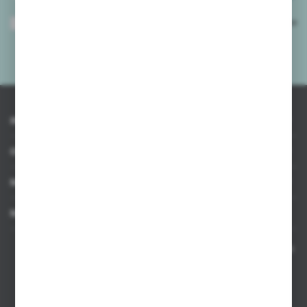
Wyrażam zgodę na otrzymywanie drogą elektroniczną na wskazany przeze
mnie adres e-mail informacji dotyczących usług świadczonych przez
Administratora. Zgoda może zostać cofnięta w każdym czasie.
Polityka
prywatności
*
INFORMACJE
OBSŁUGA KLIENTA
MOJE KONTO
MASZ PYTANIE
Kontakt telefoniczny 8:00-17:00 w dni robocze oraz 8:00-14:00
w soboty
Dział sprzedaży internetowej
+48 533 677 055