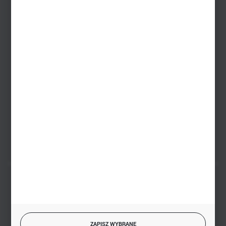
Dział sprzedaży stacjonarnej
+48 745 57 35
Zakupy hurtowe
+48 793 612 067
sklep@hurtowniazabawek.pl
PHU BIAŁY
Białystok, ul. Handlowa 13
FORMULARZ KONTAKTOWY
BEZPIECZNE PŁATNOŚCI
ZAPISZ WYBRANE