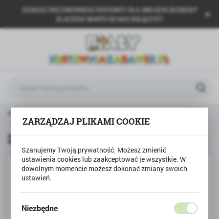
SZUKASZ NIEZAWODNEGO DOSTAWCY DLA SWOJEGO BIZNESU?
USTAWIENIA REGIONALNE
DLACZEGO WARTO DO NAS DOŁĄCZYĆ?
Lokalizacja
Polska
Język
polski
Waluta
 główna
Produkty
ZABAWNY TELEFON Smily Play
Polski złoty (PLN)
ZARZĄDZAJ PLIKAMI COOKIE
ZABAWNY TELEFON Smily Play
Szanujemy Twoją prywatność. Możesz zmienić
ZAPISZ
ustawienia cookies lub zaakceptować je wszystkie. W
dowolnym momencie możesz dokonać zmiany swoich
ustawień.
Niezbędne