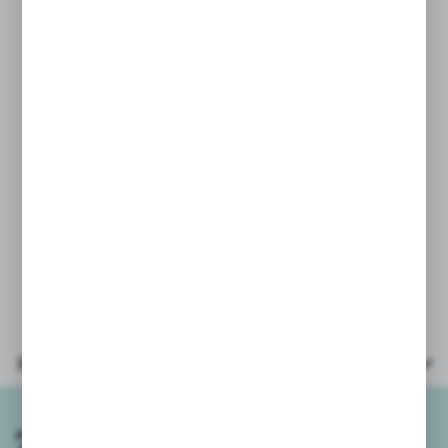
- 2x grzechotka duża - 13 cm
wysokość
- 2x grzechotka mała – 8 cm wysokość
PARAMETRY:
Wiek 3+
Całość zapakowana w woreczek
foliowy z zawieszką.
Parametry
Zapisz się do