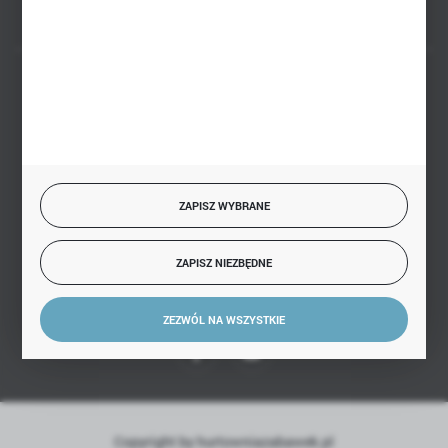
BEZPIECZNE PŁATNOŚCI
SZYBKA DOSTAWA
ZAPISZ WYBRANE
ZAPISZ NIEZBĘDNE
DOŁĄCZ DO NAS
ZEZWÓL NA WSZYSTKIE
Copyright by hurtowniazabawek.pl