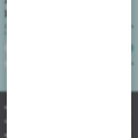
newslettera
Zapisz się do newslettera na naszym sklepie internetowym
i
otrzymuj informacje o nowościach i promocjach.
ZAPISZ SIĘ
Wyrażam zgodę na otrzymywanie drogą elektroniczną na wskazany przeze
mnie adres e-mail informacji dotyczących usług świadczonych przez
Administratora. Zgoda może zostać cofnięta w każdym czasie.
Polityka
prywatności
*
INFORMACJE
OBSŁUGA KLIENTA
MOJE KONTO