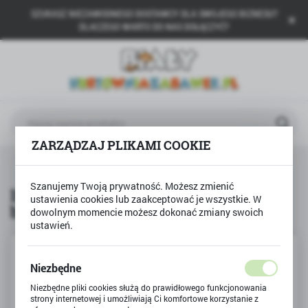
SZUKASZ NIEZAWODNEGO DOSTAWCY DLA SWOJEGO BIZNESU?
USTAWIENIA REGIONALNE
DLACZEGO WARTO DO NAS DOŁĄCZYĆ?
Lokalizacja
Polska
Język
polski
ZARZĄDZAJ PLIKAMI COOKIE
Waluta
a
Produkty
Instrumenty zestaw dla dzieci bębenek
Polski złoty (PLN)
Szanujemy Twoją prywatność. Możesz zmienić
Instrumenty zestaw dla dzieci
ustawienia cookies lub zaakceptować je wszystkie. W
bębenek
dowolnym momencie możesz dokonać zmiany swoich
ZAPISZ
ustawień.
Niezbędne
Niezbędne pliki cookies służą do prawidłowego funkcjonowania
strony internetowej i umożliwiają Ci komfortowe korzystanie z