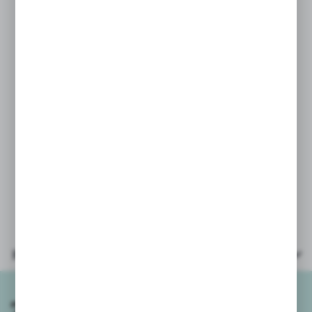
* różowy
PARAMETRY:
* wiek: artykuł sportowy bez
szczególnych oznaczeń wiekowych
* materiał: tworzywo sztuczne
* opakowanie: woreczek foliowy
Ze względu na gabaryty skoczki
wysyłamy niepompowane.
Parametry
Zapisz się do