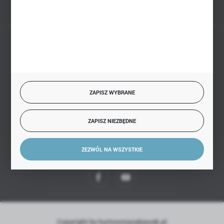
BEZPIECZNE PŁATNOŚCI
ZAPISZ WYBRANE
SZYBKA DOSTAWA
ZAPISZ NIEZBĘDNE
ZEZWÓL NA WSZYSTKIE
DOŁĄCZ DO NAS
Copyright by hurtowniazabawek.pl