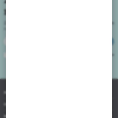
newslettera
Zapisz się do newslettera na naszym sklepie internetowym
i
otrzymuj informacje o nowościach i promocjach.
ZAPISZ SIĘ
Wyrażam zgodę na otrzymywanie drogą elektroniczną na wskazany przeze
mnie adres e-mail informacji dotyczących usług świadczonych przez
Administratora. Zgoda może zostać cofnięta w każdym czasie.
Polityka
prywatności
*
INFORMACJE
OBSŁUGA KLIENTA
MOJE KONTO