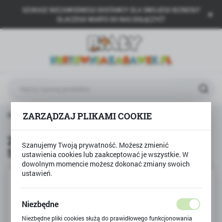
SZUKASZ NIEZAWODNEGO DOSTAWCY DLA SWOJEGO BIZNESU?
USTAWIENIA REGIONALNE
DLACZEGO WARTO DO NAS DOŁĄCZYĆ?
Lokalizacja
Polska
Język
polski
Waluta
rodukty
ZWIERZĄTKO DO SKAKANIA SKOCZEK PIESEK
ZARZĄDZAJ PLIKAMI COOKIE
Polski złoty (PLN)
ZWIERZĄTKO DO SKAKANIA
Szanujemy Twoją prywatność. Możesz zmienić
SKOCZEK PIESEK
ZAPISZ
ustawienia cookies lub zaakceptować je wszystkie. W
dowolnym momencie możesz dokonać zmiany swoich
ustawień.
Niezbędne
Niezbędne pliki cookies służą do prawidłowego funkcjonowania