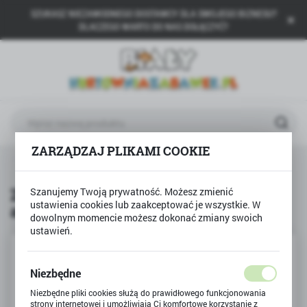
SZUKASZ NIEZAWODNEGO DOSTAWCY DLA SWOJEGO BIZNESU?
USTAWIENIA REGIONALNE
DLACZEGO WARTO DO NAS DOŁĄCZYĆ?
Lokalizacja
Polska
Język
polski
ZARZĄDZAJ PLIKAMI COOKIE
Waluta
a
Produkty
ZWIERZĘTA Kolorowanki antystresowe
Polski złoty (PLN)
ZWIERZĘTA Kolorowanki
Szanujemy Twoją prywatność. Możesz zmienić
ustawienia cookies lub zaakceptować je wszystkie. W
antystresowe
ZAPISZ
dowolnym momencie możesz dokonać zmiany swoich
ustawień.
Niezbędne
Niezbędne pliki cookies służą do prawidłowego funkcjonowania
strony internetowej i umożliwiają Ci komfortowe korzystanie z