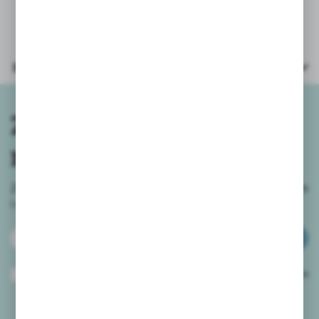
Parametry
Zapisz się do
newslettera
Zapisz się do newslettera na naszym sklepie internetowym
i
otrzymuj informacje o nowościach i promocjach.
ZAPISZ SIĘ
Wyrażam zgodę na otrzymywanie drogą elektroniczną na wskazany przeze
mnie adres e-mail informacji dotyczących usług świadczonych przez
Administratora. Zgoda może zostać cofnięta w każdym czasie.
Polityka
prywatności
*