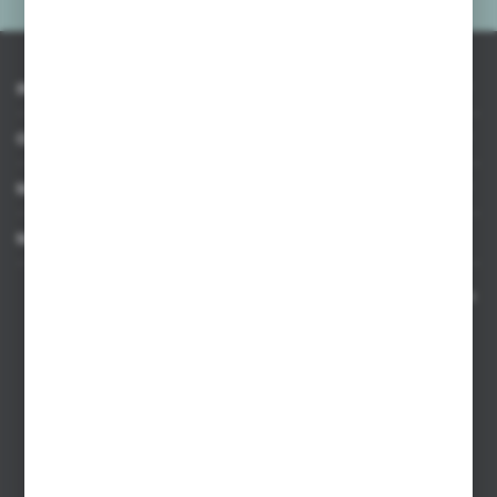
INFORMACJE
OBSŁUGA KLIENTA
MOJE KONTO
MASZ PYTANIE
Kontakt telefoniczny 8:00-17:00 w dni robocze oraz 8:00-14:00
w soboty
Dział sprzedaży internetowej
+48 533 677 055
Dział sprzedaży stacjonarnej
+48 745 57 35
Zakupy hurtowe