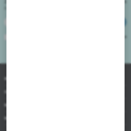
Zapisz się do newslettera na naszym sklepie internetowym
i
otrzymuj informacje o nowościach i promocjach.
ZAPISZ SIĘ
Wyrażam zgodę na otrzymywanie drogą elektroniczną na wskazany przeze
mnie adres e-mail informacji dotyczących usług świadczonych przez
Administratora. Zgoda może zostać cofnięta w każdym czasie.
Polityka
prywatności
*
INFORMACJE
OBSŁUGA KLIENTA
MOJE KONTO
MASZ PYTANIE