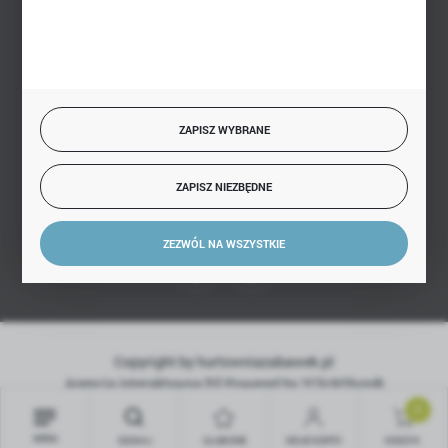
BEZPIECZNE PŁATNOŚCI
SZYBKA DOSTAWA
ZAPISZ WYBRANE
ZAPISZ NIEZBĘDNE
DOŁĄCZ DO NAS
ZEZWÓL NA WSZYSTKIE
Copyright by hurtowniazabawek.pl
Agencja interaktywna
[ti]
Powered by
2ClickShop®
0
MENU
SZUKAJ
ULUBIONE
MOJE KONTO
KOSZYK