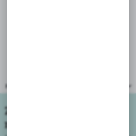
w pralce.
Pudełko niespodzianka, z maskotką w środku,
o subtelnym wzornictwie, ozdobiony delikatnymi
rysunkami, został zaprojektowany z myślą o jego
późniejszym wykorzystaniu jako domek dla misia.
PARAMETRY:
* miś wielkość z nóżkami: około 30cm
* kocyk wielkość: 12,5x12,5cm
* wiek: 0+
* opakowanie: kartonik 30x22,5x11cm
Parametry
Zapisz się do
newslettera