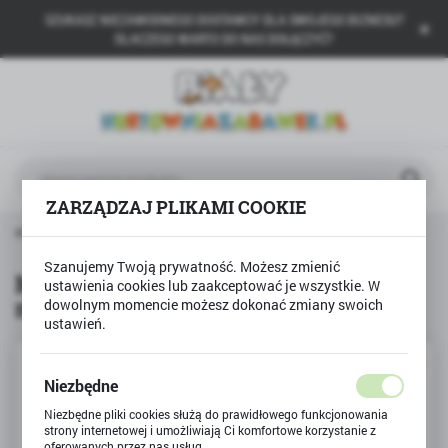
SZUKASZ NIEZAWODNEGO DOSTAWCY DLA SWOJEGO BIZNESU?
USTAWIENIA REGIONALNE
DLACZEGO WARTO DO NAS DOŁĄCZYĆ?
Lokalizacja
Polska
Język
polski
ZARZĄDZAJ PLIKAMI COOKIE
Waluta
Promocje
MÓJ PRZYJACIEL MIŚ przytulanka maskotka
Polski złoty (PLN)
Szanujemy Twoją prywatność. Możesz zmienić
MÓJ PRZYJACIEL MIŚ przytulanka
ustawienia cookies lub zaakceptować je wszystkie. W
maskotka
dowolnym momencie możesz dokonać zmiany swoich
ZAPISZ
ustawień.
PROMOCJA
Niezbędne
Niezbędne pliki cookies służą do prawidłowego funkcjonowania
strony internetowej i umożliwiają Ci komfortowe korzystanie z
oferowanych przez nas usług.