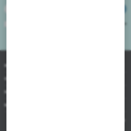
ZAPISZ SIĘ
Wyrażam zgodę na otrzymywanie drogą elektroniczną na wskazany przeze
mnie adres e-mail informacji dotyczących usług świadczonych przez
Administratora. Zgoda może zostać cofnięta w każdym czasie.
Polityka
prywatności
*
INFORMACJE
OBSŁUGA KLIENTA
MOJE KONTO
MASZ PYTANIE
Kontakt telefoniczny 8:00-17:00 w dni robocze oraz 8:00-14:00
w soboty