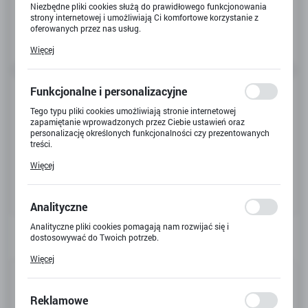
Niezbędne pliki cookies służą do prawidłowego funkcjonowania
strony internetowej i umożliwiają Ci komfortowe korzystanie z
oferowanych przez nas usług.
Pliki cookies odpowiadają na podejmowane przez Ciebie działania
Więcej
w celu m.in. dostosowania Twoich ustawień preferencji
prywatności, logowania czy wypełniania formularzy. Dzięki plikom
cookies strona, z której korzystasz, może działać bez zakłóceń.
Funkcjonalne i personalizacyjne
Tego typu pliki cookies umożliwiają stronie internetowej
zapamiętanie wprowadzonych przez Ciebie ustawień oraz
personalizację określonych funkcjonalności czy prezentowanych
treści.
Dzięki tym plikom cookies możemy zapewnić Ci większy komfort
Więcej
korzystania z funkcjonalności naszej strony poprzez dopasowanie
jej do Twoich indywidualnych preferencji. Wyrażenie zgody na
funkcjonalne i personalizacyjne pliki cookies gwarantuje
dostępność większej ilości funkcji na stronie.
Analityczne
Analityczne pliki cookies pomagają nam rozwijać się i
dostosowywać do Twoich potrzeb.
Cookies analityczne pozwalają na uzyskanie informacji w zakresie
Więcej
wykorzystywania witryny internetowej, miejsca oraz częstotliwości,
Kod produktu:
Y-4724
z jaką odwiedzane są nasze serwisy www. Dane pozwalają nam na
ocenę naszych serwisów internetowych pod względem ich
popularności wśród użytkowników. Zgromadzone informacje są
Kod EAN:
5901924050360
Reklamowe
przetwarzane w formie zanonimizowanej. Wyrażenie zgody na