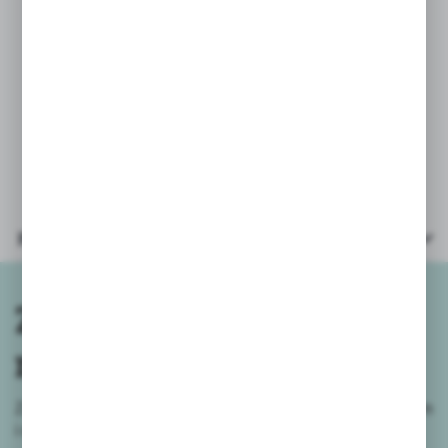
* ilość elementów: 45szt
* narzędzia do montażu
* wiek: 3+
*
obrazkowa instrukcja, która ułatwi
składanie, krok po kroku
* opakowanie: kartonik 19x14x8cm
Parametry
Zapisz się do
newslettera
Zapisz się do newslettera na naszym sklepie internetowym
i
otrzymuj informacje o nowościach i promocjach.