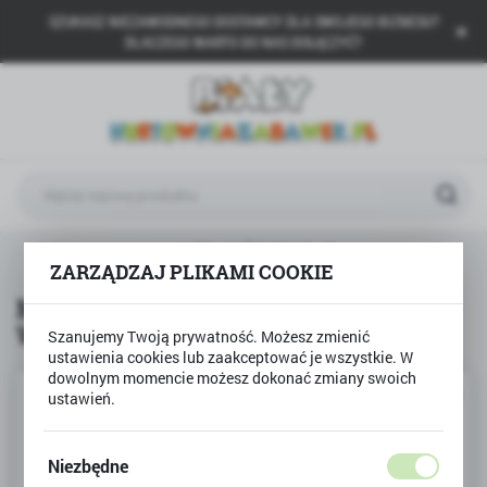
SZUKASZ NIEZAWODNEGO DOSTAWCY DLA SWOJEGO BIZNESU?
USTAWIENIA REGIONALNE
DLACZEGO WARTO DO NAS DOŁĄCZYĆ?
Lokalizacja
Polska
Język
polski
Waluta
MAły konstruktor AUTO WYŚCIGOWE 45el do skręcania
Polski złoty (PLN)
ZARZĄDZAJ PLIKAMI COOKIE
MAły konstruktor AUTO
WYŚCIGOWE 45el do skręcania
Szanujemy Twoją prywatność. Możesz zmienić
ZAPISZ
ustawienia cookies lub zaakceptować je wszystkie. W
dowolnym momencie możesz dokonać zmiany swoich
ustawień.
PROMOCJA
Niezbędne