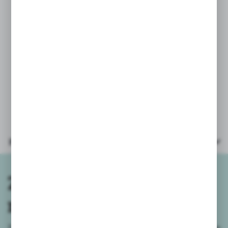
* wysokość ramienia z dinusiem 20cm
* flamastry opak. 12szt
* slajdy 3szt łącznie 24 rysunków,
* zeszyt, szkicownik do rysowania
* zasilanie: baterie 3xAA (paluszek) -
nie załączone
* opakowanie: kartonik 46x28x8,5cm
Parametry
Zapisz się do
newslettera
Zapisz się do newslettera na naszym sklepie internetowym