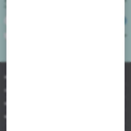
i
otrzymuj informacje o nowościach i promocjach.
ZAPISZ SIĘ
Wyrażam zgodę na otrzymywanie drogą elektroniczną na wskazany przeze
mnie adres e-mail informacji dotyczących usług świadczonych przez
Administratora. Zgoda może zostać cofnięta w każdym czasie.
Polityka
prywatności
*
INFORMACJE
OBSŁUGA KLIENTA
MOJE KONTO
MASZ PYTANIE