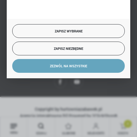
BEZPIECZNE PŁATNOŚCI
ZAPISZ WYBRANE
SZYBKA DOSTAWA
ZAPISZ NIEZBĘDNE
ZEZWÓL NA WSZYSTKIE
DOŁĄCZ DO NAS
Copyright by hurtowniazabawek.pl
Agencja interaktywna
[ti]
Powered by
2ClickShop®
0
MENU
SZUKAJ
ULUBIONE
MOJE KONTO
KOSZYK