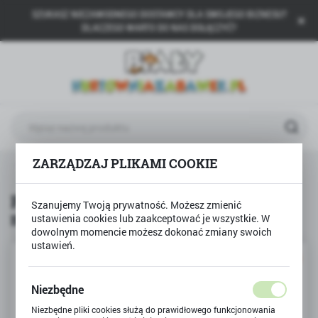
SZUKASZ NIEZAWODNEGO DOSTAWCY DLA SWOJEGO BIZNESU?
USTAWIENIA REGIONALNE
DLACZEGO WARTO DO NAS DOŁĄCZYĆ?
Lokalizacja
Polska
Język
polski
Waluta
ZARZĄDZAJ PLIKAMI COOKIE
e
Projektor rzutnik DINOZAUR niebieski SUPER CENA !!!
Polski złoty (PLN)
Projektor rzutnik DINOZAUR
Szanujemy Twoją prywatność. Możesz zmienić
niebieski SUPER CENA !!!
ustawienia cookies lub zaakceptować je wszystkie. W
ZAPISZ
dowolnym momencie możesz dokonać zmiany swoich
ustawień.
PROMOCJA
Niezbędne
Niezbędne pliki cookies służą do prawidłowego funkcjonowania