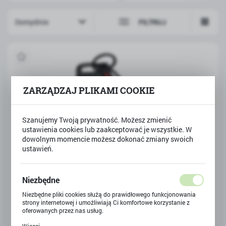
Domyślnie
FILTRUJ
ZARZĄDZAJ PLIKAMI COOKIE
Szanujemy Twoją prywatność. Możesz zmienić
ustawienia cookies lub zaakceptować je wszystkie. W
dowolnym momencie możesz dokonać zmiany swoich
ustawień.
GOKART CZARNY POMPOWANE KOŁA
Kod produktu:
R-644
Niezbędne
Niezbędne pliki cookies służą do prawidłowego funkcjonowania
Niedostępny
strony internetowej i umożliwiają Ci komfortowe korzystanie z
oferowanych przez nas usług.
Pliki cookies odpowiadają na podejmowane przez Ciebie działania