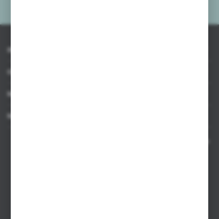
prywatności
*
INFORMACJE
OBSŁUGA KLIENTA
MOJE KONTO
MASZ PYTANIE
Kontakt telefoniczny 8:00-17:00 w dni robocze oraz 8:00-14:00
w soboty
Dział sprzedaży internetowej
+48 533 677 055
Dział sprzedaży stacjonarnej
+48 745 57 35