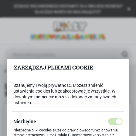
SZUKASZ NIEZAWODNEGO DOSTAWCY DLA SWOJEGO BIZNESU?
USTAWIENIA REGIONALNE
DLACZEGO WARTO DO NAS DOŁĄCZYĆ?
Lokalizacja
Polska
Język
polski
ZARZĄDZAJ PLIKAMI COOKIE
Waluta
ily Play
Lalka JULKA chodząca księżniczka Smily Play
Polski złoty (PLN)
Lalka JULKA chodząca księżniczka
Szanujemy Twoją prywatność. Możesz zmienić
ustawienia cookies lub zaakceptować je wszystkie. W
Smily Play
ZAPISZ
dowolnym momencie możesz dokonać zmiany swoich
ustawień.
Niezbędne
Niezbędne pliki cookies służą do prawidłowego funkcjonowania
strony internetowej i umożliwiają Ci komfortowe korzystanie z