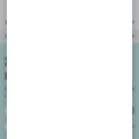
Parametry
Inne z kategorii
Zapisz się do
newslettera
Zapisz się do newslettera na naszym sklepie internetowym
i
otrzymuj informacje o nowościach i promocjach.
ZAPISZ SIĘ
Wyrażam zgodę na otrzymywanie drogą elektroniczną na wskazany przeze
mnie adres e-mail informacji dotyczących usług świadczonych przez
Administratora. Zgoda może zostać cofnięta w każdym czasie.
Polityka