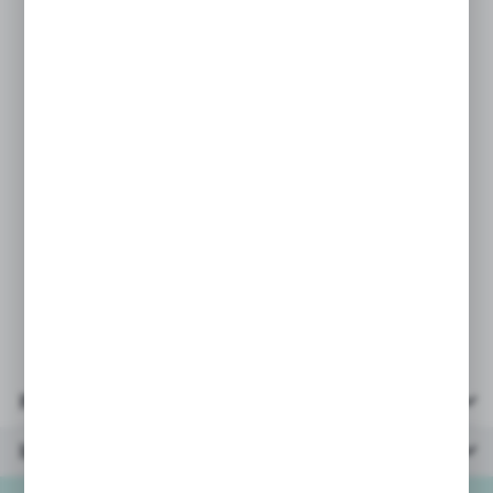
świata wyobraźni.
Jak się wabi Twój pupil?
Charakterystyka
• pięknie wykonany
• bezpieczny dla najmłodszych dzieci
• wykonana z dbałością o każdy szczegół
PARAMETRY:
* wymiary: 25x23x17 cm
* materiał: tkanina pluszowa
* wiek: 0+
Parametry
Inne z kategorii