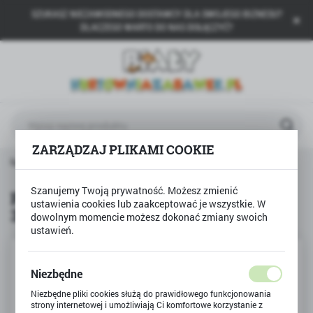
SZUKASZ NIEZAWODNEGO DOSTAWCY DLA SWOJEGO BIZNESU?
USTAWIENIA REGIONALNE
DLACZEGO WARTO DO NAS DOŁĄCZYĆ?
Lokalizacja
Polska
Język
polski
ZARZĄDZAJ PLIKAMI COOKIE
Waluta
Pluszak Fluffy Fam Pies Bichon 30cm Smily Play maskotka
Polski złoty (PLN)
Szanujemy Twoją prywatność. Możesz zmienić
Pluszak Fluffy Fam Pies Bichon
ustawienia cookies lub zaakceptować je wszystkie. W
30cm Smily Play maskotka
dowolnym momencie możesz dokonać zmiany swoich
ZAPISZ
ustawień.
Niezbędne
Niezbędne pliki cookies służą do prawidłowego funkcjonowania
strony internetowej i umożliwiają Ci komfortowe korzystanie z