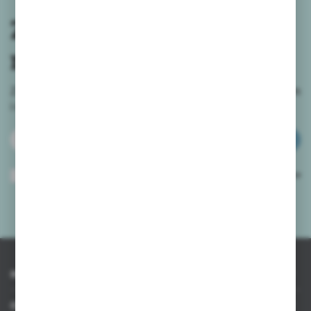
Zapisz się do
newslettera
Zapisz się do newslettera na naszym sklepie internetowym
i
otrzymuj informacje o nowościach i promocjach.
ZAPISZ SIĘ
Wyrażam zgodę na otrzymywanie drogą elektroniczną na wskazany przeze
mnie adres e-mail informacji dotyczących usług świadczonych przez
Administratora. Zgoda może zostać cofnięta w każdym czasie.
Polityka
prywatności
*
INFORMACJE
OBSŁUGA KLIENTA