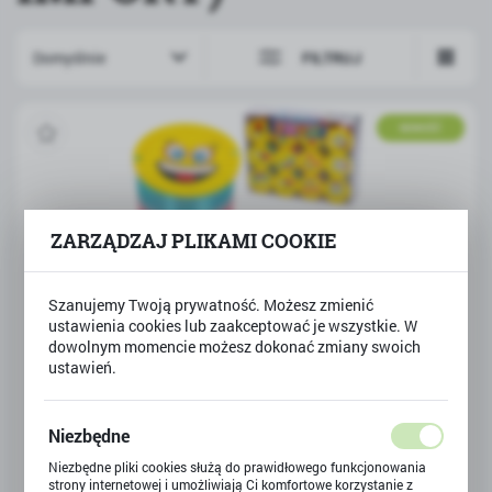
Domyślnie
FILTRUJ
NOWOŚĆ
ZARZĄDZAJ PLIKAMI COOKIE
Szanujemy Twoją prywatność. Możesz zmienić
ustawienia cookies lub zaakceptować je wszystkie. W
dowolnym momencie możesz dokonać zmiany swoich
EMOTIKON MAGICZNA SPRĘŻYNA ZE ŚWIATŁEM LED
ustawień.
ZABAWKA ZRĘCZNOŚCIOWA
Kod produktu:
Y-5598
Niezbędne
Dostępny
Niezbędne pliki cookies służą do prawidłowego funkcjonowania
strony internetowej i umożliwiają Ci komfortowe korzystanie z